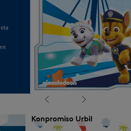
Aurrekoa
Hurrengoa
Konpromiso Urbil