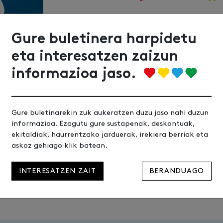
Gure buletinera harpidetu
eta interesatzen zaizun
informazioa jaso.
Ez galdu ezer
Gure buletinarekin zuk aukeratzen duzu jaso nahi duzun
informazioa. Ezagutu gure sustapenak, deskontuak,
ekitaldiak, haurrentzako jarduerak, irekiera berriak eta
askoz gehiago klik batean.
INTERESATZEN ZAIT
BERANDUAGO