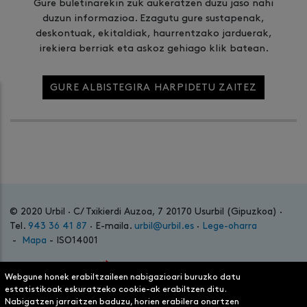
Gure buletinarekin zuk aukeratzen duzu jaso nahi
duzun informazioa. Ezagutu gure sustapenak,
deskontuak, ekitaldiak, haurrentzako jarduerak,
irekiera berriak eta askoz gehiago klik batean.
GURE ALBISTEGIRA HARPIDETU ZAITEZ
© 2020 Urbil · C/ Txikierdi Auzoa, 7 20170 Usurbil (Gipuzkoa) ·
Tel.
943 36 41 87
· E-maila.
urbil@urbil.es
·
Lege-oharra
-
Mapa
- ISO14001
Webgune honek erabiltzaileen nabigazioari buruzko datu
estatistikoak eskuratzeko cookie-ak erabiltzen ditu.
Nabigatzen jarraitzen baduzu, horien erabilera onartzen