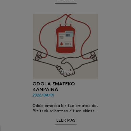
ODOLA EMATEKO
KANPAINA
2026/04/01
Odola ematea bizitza ematea da.
Bizitzak salbatzen dituen ekintza
solidario bat.
LEER MÁS