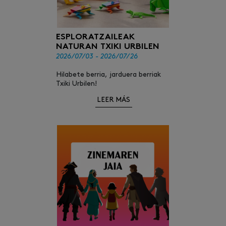
ESPLORATZAILEAK
NATURAN TXIKI URBILEN
2026/07/03 - 2026/07/26
Hilabete berria, jarduera berriak
Txiki Urbilen!
LEER MÁS