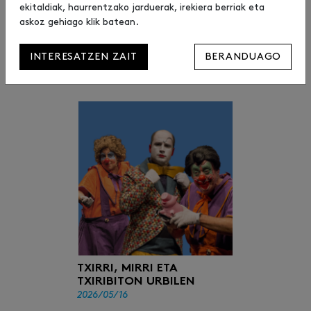
ekitaldiak, haurrentzako jarduerak, irekiera berriak eta
Konpromiso Urbil proiektuaren
askoz gehiago klik batean.
baitan, Gipuzkoako Elikagaien
Bankuarekin bat egin dugu berriro
ere, &lt;
INTERESATZEN ZAIT
BERANDUAGO
LEER MÁS
TXIRRI, MIRRI ETA
TXIRIBITON URBILEN
2026/05/16