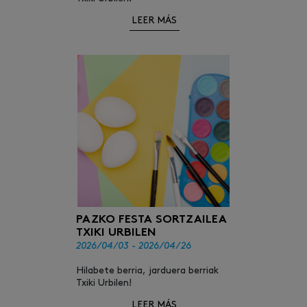
LEER MÁS
PAZKO FESTA SORTZAILEA
TXIKI URBILEN
2026/04/03 - 2026/04/26
Hilabete berria, jarduera berriak
Txiki Urbilen!
LEER MÁS