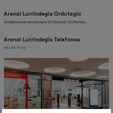
Arenal Lurrindegia Ordutegia
Astelehenetik larunbatera 10:00etatik 22:00etara.
Arenal Lurrindegia Telefonoa
943 84 91 56