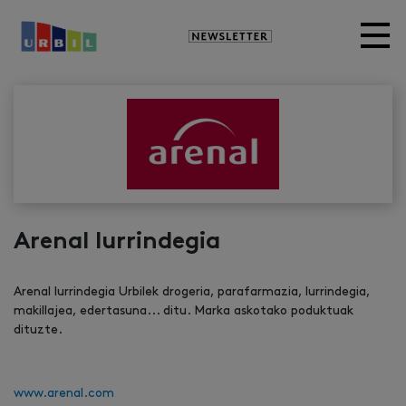
Newsletter
Arenal lurrindegia
Arenal lurrindegia Urbilek drogeria, parafarmazia, lurrindegia,
makillajea, edertasuna... ditu. Marka askotako poduktuak
dituzte.
www.arenal.com