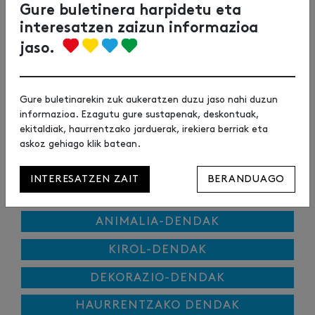
Gure buletinera harpidetu eta
interesatzen zaizun informazioa
jaso.
Gure buletinarekin zuk aukeratzen duzu jaso nahi duzun
informazioa. Ezagutu gure sustapenak, deskontuak,
ekitaldiak, haurrentzako jarduerak, irekiera berriak eta
JOSTAILU-DENDAK
askoz gehiago klik batean.
ELIKADURA-DENDAK
INTERESATZEN ZAIT
BERANDUAGO
GIMNASIOA
ANIMALIA-DENDAK
KIROL-DENDAK
DEKORAZIO-DENDAK
HAURRENTZAKO DENDAK