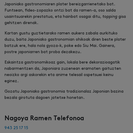
Japoniako gastronomiaren plater bereizgarrienetako bat.
Funtsean, fideo-zopazko ontzi bat da ramen-a, oso salda
usaintsuarekin prestatua, eta hainbat osagai ditu,
topping
gisa
gehitzen direnak.
Kartan gustu guztietarako ramen aukera zabala aurkituko
duzu, baita Japoniako gastronomian ohikoak diren beste plater
batzuk ere, hala nola gyoza-k, poke edo Siu Mai. Gainera,
postre japoniarren bat proba dezakezu.
Eskaintza gastronomikoaz gain, lokala bere dekorazioagatik
nabarmentzen da, Japoniara zuzenean eramaten gaituzten
neoizko argi askorekin eta anime telesail ospetsuei keinu
eginez.
Gozatu Japoniako gastronomia tradizionalaz Japonian bazina
bezala girotuta dagoen jatetxe honetan.
Nagoya Ramen
Telefonoa
943 25 17 15