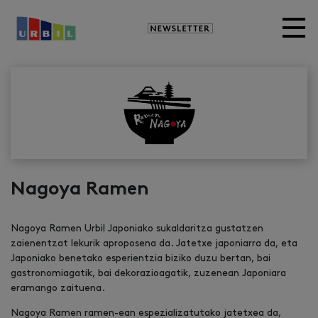
Newsletter
Nagoya Ramen
Nagoya Ramen Urbil Japoniako sukaldaritza gustatzen
zaienentzat lekurik aproposena da. Jatetxe japoniarra da, eta
Japoniako benetako esperientzia biziko duzu bertan, bai
gastronomiagatik, bai dekorazioagatik, zuzenean Japoniara
eramango zaituena.
Nagoya Ramen ramen-ean espezializatutako jatetxea da,