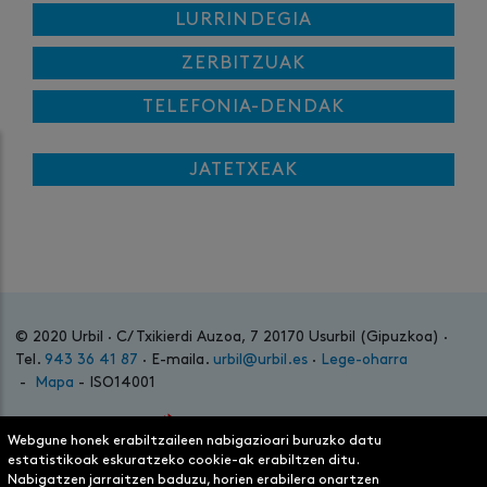
LURRINDEGIA
ZERBITZUAK
TELEFONIA-DENDAK
JATETXEAK
© 2020 Urbil · C/ Txikierdi Auzoa, 7 20170 Usurbil (Gipuzkoa) ·
Tel.
943 36 41 87
· E-maila.
urbil@urbil.es
·
Lege-oharra
-
Mapa
- ISO14001
Webgune honek erabiltzaileen nabigazioari buruzko datu
estatistikoak eskuratzeko cookie-ak erabiltzen ditu.
Nabigatzen jarraitzen baduzu, horien erabilera onartzen