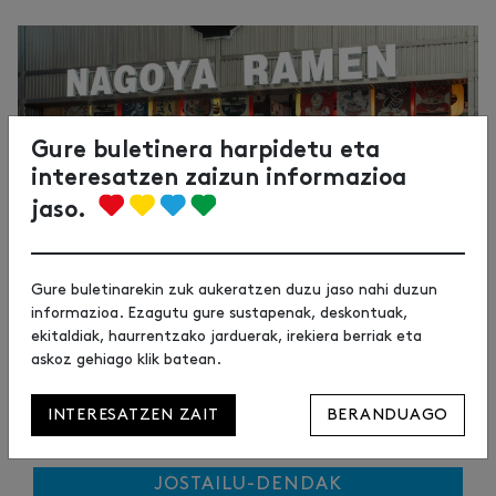
Gure buletinera harpidetu eta
interesatzen zaizun informazioa
jaso.
Gure buletinarekin zuk aukeratzen duzu jaso nahi duzun
informazioa. Ezagutu gure sustapenak, deskontuak,
ekitaldiak, haurrentzako jarduerak, irekiera berriak eta
askoz gehiago klik batean.
INTERESATZEN ZAIT
BERANDUAGO
JOSTAILU-DENDAK