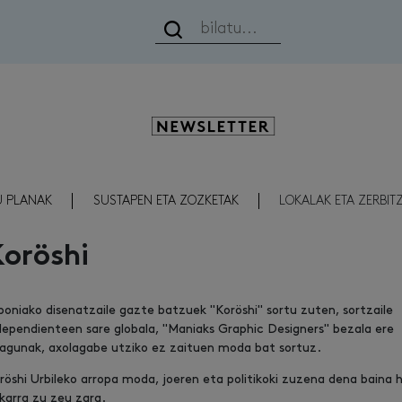
Newsletter
U PLANAK
SUSTAPEN ETA ZOZKETAK
LOKALAK ETA ZERBIT
oröshi
poniako disenatzaile gazte batzuek "Koröshi" sortu zuten, sortzaile
dependienteen sare globala, "Maniaks Graphic Designers" bezala ere
agunak, axolagabe utziko ez zaituen moda bat sortuz.
röshi Urbileko arropa moda, joeren eta politikoki zuzena dena baina 
karra zu zeu zara.