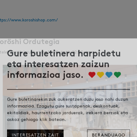
tps://www.koroshishop.com/
oröshi Ordutegia
telehenetik larunbatera 10:00etatik 22:00etara.
Gure buletinera harpidetu
eta interesatzen zaizun
informazioa jaso.
Gure buletinarekin zuk aukeratzen duzu jaso nahi duzun
informazioa. Ezagutu gure sustapenak, deskontuak,
ekitaldiak, haurrentzako jarduerak, irekiera berriak eta
askoz gehiago klik batean.