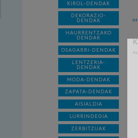
KIROL-DENDAK
DEKORAZIO-
DENDAK
ht
HAURRENTZAKO
DENDAK
K
OSAGARRI-DENDAK
As
LENTZERIA-
DENDAK
MODA-DENDAK
ZAPATA-DENDAK
AISIALDIA
LURRINDEGIA
ZERBITZUAK