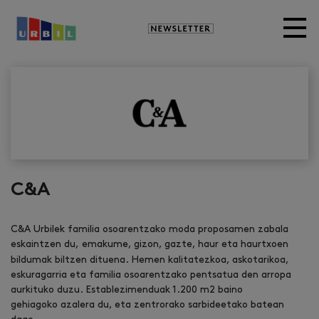
Newsletter
C&A
C&A Urbilek familia osoarentzako moda proposamen zabala
eskaintzen du,
emakume, gizon, gazte, haur eta haurtxoen
bildumak biltzen dituena. Hemen kalitatezkoa, askotarikoa,
eskuragarria eta familia osoarentzako pentsatua den arropa
aurkituko duzu. Establezimenduak 1.200 m2 baino
gehiagoko azalera du, eta zentrorako sarbideetako batean