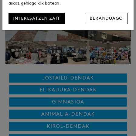
askoz gehiago klik batean.
INTERESATZEN ZAIT
BERANDUAGO
JOSTAILU-DENDAK
ELIKADURA-DENDAK
GIMNASIOA
ANIMALIA-DENDAK
KIROL-DENDAK