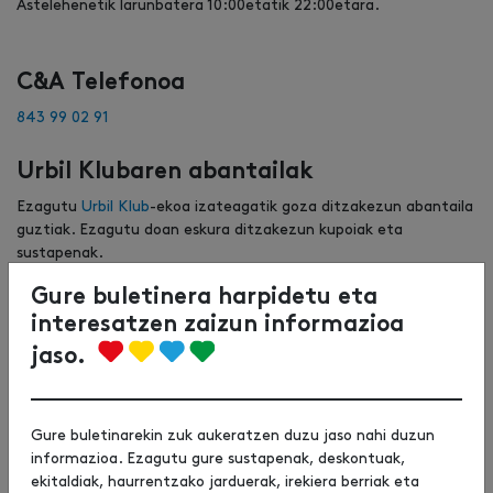
Astelehenetik larunbatera 10:00etatik 22:00etara.
C&A Telefonoa
843 99 02 91
Urbil Klubaren abantailak
Ezagutu
Urbil Klub
-ekoa izateagatik goza ditzakezun abantaila
guztiak. Ezagutu doan eskura ditzakezun kupoiak eta
sustapenak.
Gure buletinera harpidetu eta
interesatzen zaizun informazioa
jaso.
Gure buletinarekin zuk aukeratzen duzu jaso nahi duzun
informazioa. Ezagutu gure sustapenak, deskontuak,
ekitaldiak, haurrentzako jarduerak, irekiera berriak eta