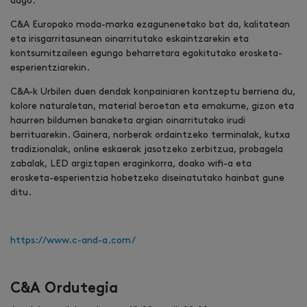
dago.
C&A Europako moda-marka ezagunenetako bat da, kalitatean
eta irisgarritasunean oinarritutako eskaintzarekin eta
kontsumitzaileen egungo beharretara egokitutako erosketa-
esperientziarekin.
C&A-k Urbilen duen dendak konpainiaren kontzeptu berriena du,
kolore naturaletan, material beroetan eta emakume, gizon eta
haurren bildumen banaketa argian oinarritutako irudi
berrituarekin. Gainera, norberak ordaintzeko terminalak, kutxa
tradizionalak, online eskaerak jasotzeko zerbitzua, probagela
zabalak, LED argiztapen eraginkorra, doako wifi-a eta
erosketa-esperientzia hobetzeko diseinatutako hainbat gune
ditu.
https://www.c-and-a.com/
C&A Ordutegia