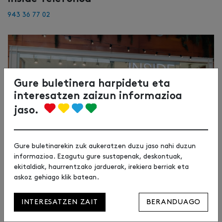
943 36 77 02
Gure buletinera harpidetu eta
interesatzen zaizun informazioa
jaso.
Gure buletinarekin zuk aukeratzen duzu jaso nahi duzun
informazioa. Ezagutu gure sustapenak, deskontuak,
ekitaldiak, haurrentzako jarduerak, irekiera berriak eta
askoz gehiago klik batean.
INTERESATZEN ZAIT
BERANDUAGO