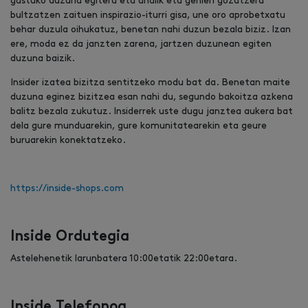
gustuko duzuna egitera eta ahalik eta gehien gozatzera
bultzatzen zaituen inspirazio-iturri gisa, une oro aprobetxatu
behar duzula oihukatuz, benetan nahi duzun bezala biziz. Izan
ere, moda ez da janzten zarena, jartzen duzunean egiten
duzuna baizik.
Insider izatea bizitza sentitzeko modu bat da. Benetan maite
duzuna eginez bizitzea esan nahi du, segundo bakoitza azkena
balitz bezala zukutuz. Insiderrek uste dugu janztea aukera bat
dela gure munduarekin, gure komunitatearekin eta geure
buruarekin konektatzeko.
https://inside-shops.com
Inside Ordutegia
Astelehenetik larunbatera 10:00etatik 22:00etara.
Inside Telefonoa