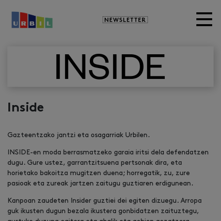
Newsletter
Inside
Gazteentzako jantzi eta osagarriak Urbilen.
INSIDE-en moda berrasmatzeko garaia iritsi dela defendatzen
dugu. Gure ustez, garrantzitsuena pertsonak dira, eta
horietako bakoitza mugitzen duena; horregatik, zu, zure
pasioak eta zureak jartzen zaitugu guztiaren erdigunean.
Kanpoan zaudeten Insider guztiei dei egiten dizuegu. Arropa
guk ikusten dugun bezala ikustera gonbidatzen zaituztegu,