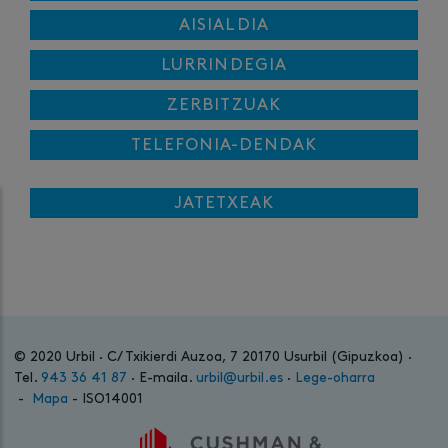
AISIALDIA
LURRINDEGIA
ZERBITZUAK
TELEFONIA-DENDAK
JATETXEAK
© 2020 Urbil · C/ Txikierdi Auzoa, 7 20170 Usurbil (Gipuzkoa) ·
Tel.
943 36 41 87
· E-maila.
urbil@urbil.es
·
Lege-oharra
-
Mapa
- ISO14001