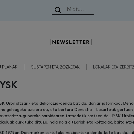
Newsletter
U PLANAK
SUSTAPEN ETA ZOZKETAK
LOKALAK ETA ZERBIT
JYSK
SK Urbil altzari- eta dekorazio-denda bat da, daniar jatorrikoa. De
ino gehiagoko azalera du, eta bertara Donostia - Lasartetik gertue
rkataritza-gunerako sarbidearen fatxadatik sartzen da. JYSK Urbile
tikuluak aurkituko dituzu, hala nola altzariak eta koltxoiak, baita e
SK 1979an Danimarkan sortutako nazioarteko denda-kate bat da,
"d