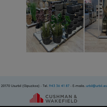
7 20170 Usurbil (Gipuzkoa) · Tel.
943 36 41 87
· E-maila.
urbil@urbil.es