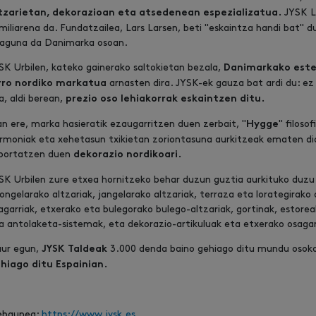
JYSK L
tzarietan, dekorazioan eta atsedenean espezializatua.
miliarena da. Fundatzailea, Lars Larsen, beti "eskaintza handi bat" d
aguna da Danimarka osoan.
SK Urbilen, kateko gainerako saltokietan bezala,
Danimarkako este
arnasten dira. JYSK-ek gauza bat ardi du: ez
rro nordiko markatua
a, aldi berean,
prezio oso lehiakorrak eskaintzen ditu.
an ere, marka hasieratik ezaugarritzen duen zerbait, "
" filoso
Hygge
rmoniak eta xehetasun txikietan zoriontasuna aurkitzeak ematen di
portatzen duen
dekorazio nordikoari.
SK Urbilen zure etxea hornitzeko behar duzun guztia aurkituko duzu: 
ongelarako altzariak, jangelarako altzariak, terraza eta lorategirako 
agarriak, etxerako eta bulegorako bulego-altzariak, gortinak, estorea
a antolaketa-sistemak, eta dekorazio-artikuluak eta etxerako osagarr
ur egun,
3.000 denda baino gehiago ditu mundu osoko
JYSK Taldeak
hiago ditu Espainian.
bgunea:
https://www.jysk.es