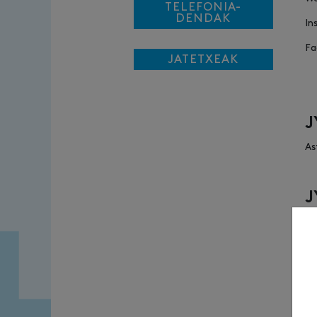
TELEFONIA-
DENDAK
In
Fa
JATETXEAK
J
As
J
94