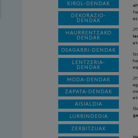
KIROL-DENDAK
al
fa
DEKORAZIO-
ez
DENDAK
JY
HAURRENTZAKO
le
DENDAK
et
OSAGARRI-DENDAK
Iz
ha
LENTZERIA-
DENDAK
es
JY
MODA-DENDAK
eg
ZAPATA-DENDAK
os
et
AISIALDIA
Ga
ge
LURRINDEGIA
ZERBITZUAK
We