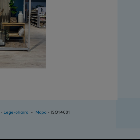
·
Lege-oharra
-
Mapa
- ISO14001