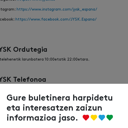
stagram:
https://www.instagram.com/jysk_espana/
cebook:
https://www.facebook.com/JYSK.Espana/
YSK Ordutegia
telehenetik larunbatera 10:00etatik 22:00etara.
YSK Telefonoa
6 44 64 48
Gure buletinera harpidetu
eta interesatzen zaizun
informazioa jaso.