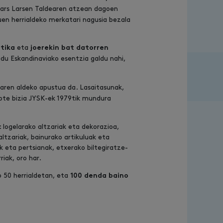
ars Larsen Taldearen atzean dagoen
uen herrialdeko merkatari nagusia bezala
eta
tika
joerekin bat datorren
 du Eskandinaviako esentzia galdu nahi,
fiaren aldeko apustua da. Lasaitasunak,
ote bizia JYSK-ek 1979tik mundura
logelarako altzariak eta dekorazioa,
altzariak, bainurako artikuluak eta
k eta pertsianak, etxerako biltegiratze-
iak, oro har.
 50 herrialdetan, eta
100 denda baino