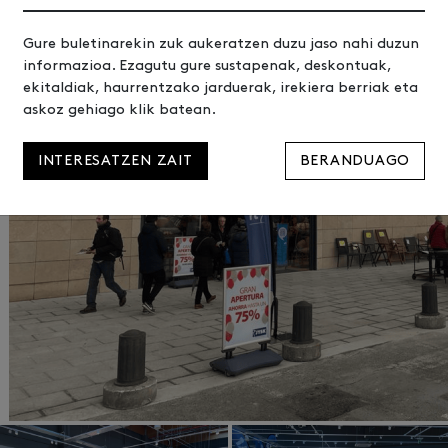
Gure buletinarekin zuk aukeratzen duzu jaso nahi duzun
informazioa. Ezagutu gure sustapenak, deskontuak,
ekitaldiak, haurrentzako jarduerak, irekiera berriak eta
askoz gehiago klik batean.
INTERESATZEN ZAIT
BERANDUAGO