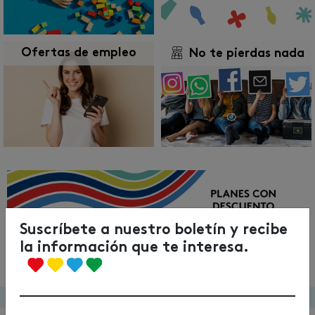
Ofertas de empleo
No te pierdas nada
Anterior
Siguie
Suscríbete a nuestro boletín y recibe
la información que te interesa.