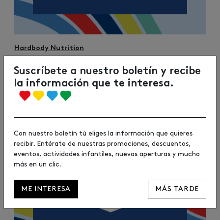
Hardbody Nutrition
10% de descuento en todos los productos de la tienda
Suscríbete a nuestro boletín y recibe
(excepto snacks).
la información que te interesa.
Image
Con nuestro boletín tú eliges la información que quieres
recibir. Entérate de nuestras promociones, descuentos,
eventos, actividades infantiles, nuevas aperturas y mucho
más en un clic.
ME INTERESA
MÁS TARDE