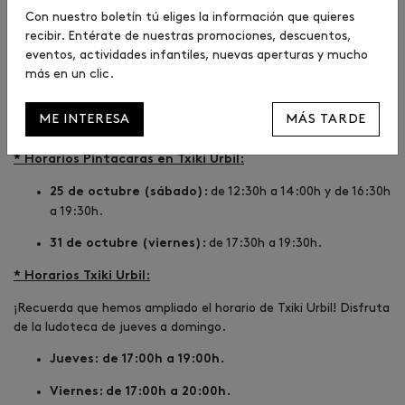
Con nuestro boletín tú eliges la información que quieres
de 12:00h a 20:00h.
25 de octubre (sábado):
recibir. Entérate de nuestras promociones, descuentos,
eventos, actividades infantiles, nuevas aperturas y mucho
de 12:00h a 20:00h.
26 de octubre (domingo):
más en un clic.
de 17:00h a 19:00h.
30 de octubre (jueves):
ME INTERESA
MÁS TARDE
de 17:00h a 20:00h.
31 de octubre (viernes):
* Horarios Pintacaras en Txiki Urbil:
de 12:30h a 14:00h y de 16:30h
25 de octubre (sábado):
a 19:30h.
de 17:30h a 19:30h.
31 de octubre (viernes):
* Horarios Txiki Urbil:
¡Recuerda que hemos ampliado el horario de Txiki Urbil! Disfruta
de la ludoteca de jueves a domingo.
Jueves:
de 17:00h a 19:00h.
Viernes: de 17:00h a 20:00h.