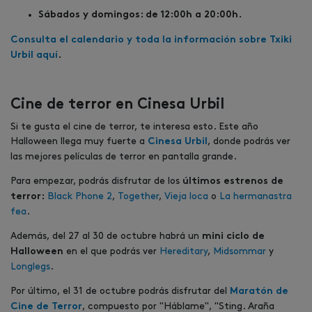
Sábados y domingos: de 12:00h a 20:00h.
Consulta el calendario y toda la información sobre Txiki
Urbil aquí
.
Cine de terror en Cinesa Urbil
Si te gusta el cine de terror, te interesa esto. Este año
Halloween llega muy fuerte a
, donde podrás ver
Cinesa Urbil
las mejores películas de terror en pantalla grande.
Para empezar, podrás disfrutar de los
últimos estrenos de
Black Phone 2
,
Together
,
Vieja loca
o
La hermanastra
terror:
fea
.
Además, del 27 al 30 de octubre habrá un
mini ciclo de
en el que podrás ver
Hereditary
,
Midsommar
y
Halloween
Longlegs
.
Por último, el 31 de octubre podrás disfrutar del
Maratón de
, compuesto por "Háblame", "Sting. Araña
Cine de Terror