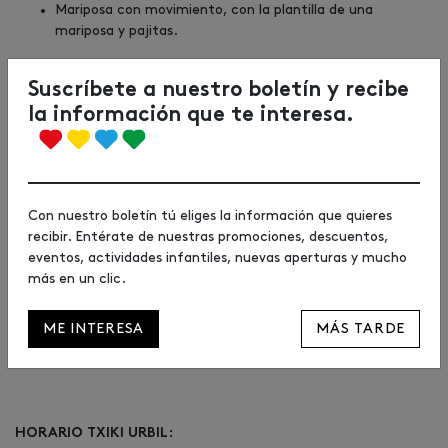
Mariposa con movimiento, con la plantilla de una
mariposa y pajitas.
12-13-14 junio:
Suscríbete a nuestro boletín y recibe
Pulpo con cartulinas y rotuladores de diferentes colores.
la información que te interesa.
Medusas con platos de cartón e hilo.
Tortugas con cartulina y papel de colores y con la parte
inferior de botellas de agua.
19-20-21 junio:
Con nuestro boletín tú eliges la información que quieres
Sirenitas con cucharas de madera y otros materiales
recibir. Entérate de nuestras promociones, descuentos,
(fieltro, goma eva, cartulinas de colores...).
eventos, actividades infantiles, nuevas aperturas y mucho
más en un clic.
26-27-28 junio:
Peces con pinzas, plantilla de peces y pinturas.
ME INTERESA
MÁS TARDE
HORARIO TXIKI URBIL: