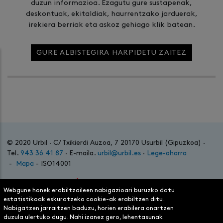
duzun informazioa. Ezagutu gure sustapenak,
deskontuak, ekitaldiak, haurrentzako jarduerak,
irekiera berriak eta askoz gehiago klik batean.
GURE ALBISTEGIRA HARPIDETU ZAITEZ
© 2020 Urbil · C/ Txikierdi Auzoa, 7 20170 Usurbil (Gipuzkoa) ·
Tel.
943 36 41 87
· E-maila.
urbil@urbil.es
·
Lege-oharra
-
Mapa
- ISO14001
Webgune honek erabiltzaileen nabigazioari buruzko datu
estatistikoak eskuratzeko cookie-ak erabiltzen ditu.
Nabigatzen jarraitzen baduzu, horien erabilera onartzen
duzula ulertuko dugu. Nahi izanez gero, lehentasunak