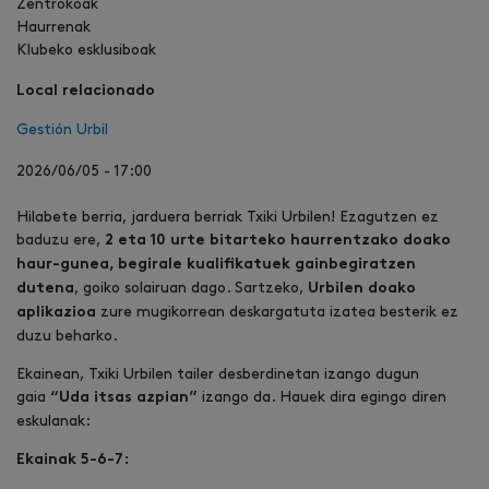
Zentrokoak
Haurrenak
Klubeko esklusiboak
Local relacionado
Gestión Urbil
2026/06/05 - 17:00
Hilabete berria, jarduera berriak Txiki Urbilen! Ezagutzen ez
baduzu ere,
2 eta 10 urte bitarteko haurrentzako doako
haur-gunea, begirale kualifikatuek gainbegiratzen
, goiko solairuan dago. Sartzeko,
dutena
Urbilen doako
zure mugikorrean deskargatuta izatea besterik ez
aplikazioa
duzu beharko.
Ekainean, Txiki Urbilen tailer desberdinetan izango dugun
gaia
izango da. Hauek dira egingo diren
“Uda itsas azpian”
eskulanak:
Ekainak 5-6-7: