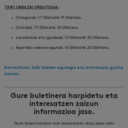
TXIKI URBILEN ORDUTEGIA:
Ostegunak: 17:00etatik 19:00etara.
Ostiralak: 17:00etatik 20:00etara.
Larunbatak eta igandeak: 12:00etatik 20:00etara.
Aparteko irekiera-egunak: 16:00etatik 20:00etara.
Kontsultatu Txiki Urbilen egutegia eta informazio guztia
hemen
.
Gure buletinera harpidetu eta
interesatzen zaizun
informazioa jaso.
Gure buletinarekin zuk aukeratzen duzu jaso nahi