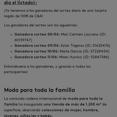
día el listado):
¡Ya tenemos a los ganadores del sorteo diario de una tarjeta
regalo de 100€ de C&A!
Los ganadores del sorteo son los siguientes:
Mari Carmen Lazcano (ID:
Ganadora sorteo 08/06:
60139747)
Ester Trigeros (ID: 51620476)
Ganadora sorteo 09/06:
Maite García (ID: 57228454)
Ganadora sorteo 10/06:
Miren Iturrioz (ID: 52847086)
Ganadora sorteo 11/06:
Enhorabuena a los ganadores, y ¡gracias a todos los
participantes!
Moda para toda la familia
La conocida cadena internacional de
moda para toda la
ha inaugurado
de
familia
una tienda de más de 1.200 m²
superficie, abarcando
colecciones de mujer, hombre,
jóvenes, niños/as y bebés.