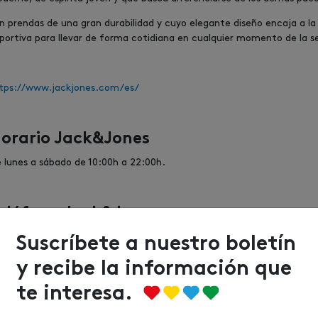
n prendas de una gran durabilidad y cuyo elegante diseño encaja a l
portiva para llevar de forma cotidiana en cualquier momento de la 
tps://www.jackjones.com/es/
orario Jack&Jones
 lunes a sábado de 10:00h a 22:00h.
eléfono Jack&Jones
3 37 73 87
Suscríbete a nuestro boletín
y recibe la información que
entajas Urbil Klub
te interesa.
scubre todas las ventajas que puedes disfrutar por ser de
Urbil Klub
.
omociones a los que puedes acceder gratuitamente.