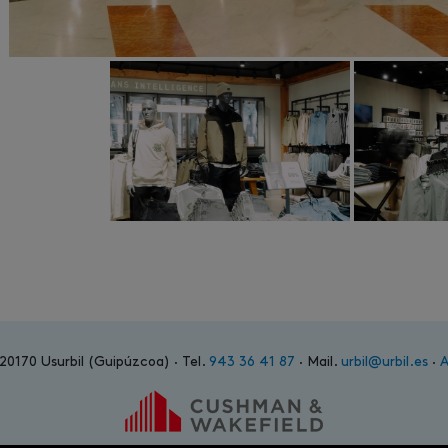
 20170 Usurbil (Guipúzcoa) · Tel.
943 36 41 87
· Mail.
urbil@urbil.es
·
A