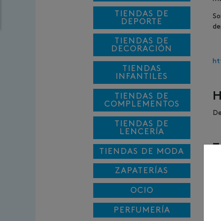
TIENDAS DE
So
DEPORTE
de
TIENDAS DE
DECORACIÓN
ht
TIENDAS
INFANTILES
H
TIENDAS DE
COMPLEMENTOS
De
TIENDAS DE
LENCERÍA
T
TIENDAS DE MODA
94
ZAPATERÍAS
V
OCIO
De
PERFUMERÍA
pr