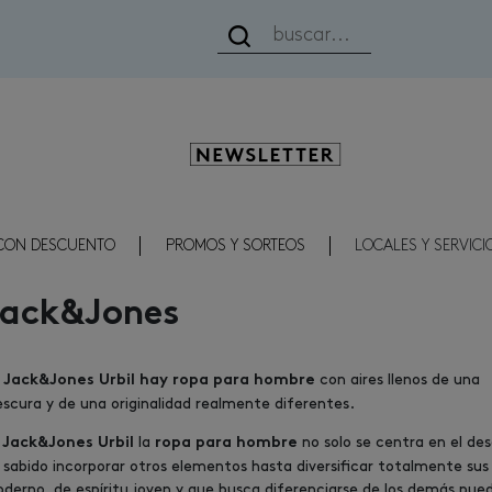
Newsletter
CON DESCUENTO
PROMOS Y SORTEOS
LOCALES Y SERVICI
Jack&Jones
n
con aires llenos de una
Jack&Jones Urbil hay ropa para hombre
escura y de una originalidad realmente diferentes.
la
no solo se centra en el des
Jack&Jones Urbil
ropa para hombre
 sabido incorporar otros elementos hasta diversificar totalmente su
derno, de espíritu joven y que busca diferenciarse de los demás pued