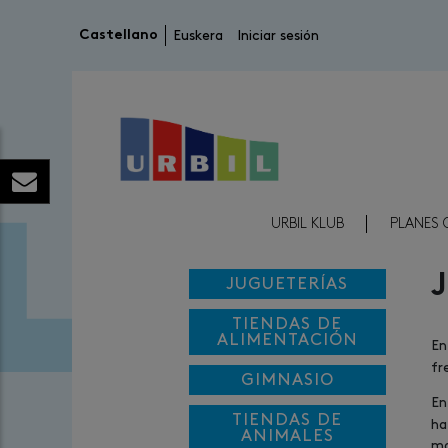
Menú de cuenta de usuario
Castellano
Euskera
Iniciar sesión
Menú Reducido Cabecera
URBIL KLUB
PLANES 
JUGUETERÍAS
TIENDAS DE
ALIMENTACIÓN
E
fr
GIMNASIO
En
TIENDAS DE
ha
ANIMALES
mo