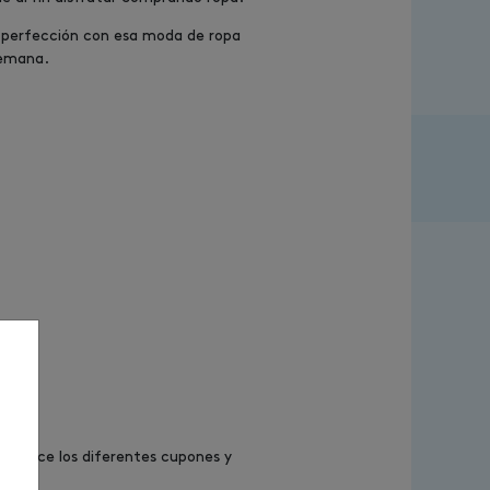
a perfección con esa moda de ropa
semana.
 Conoce los diferentes cupones y