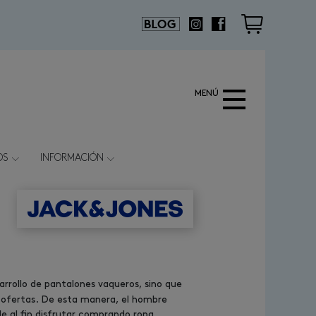
Cesta
Blog de moda
Instagram
Facebook
MENÚ
OS
INFORMACIÓN
arrollo de pantalones vaqueros, sino que
s ofertas. De esta manera, el hombre
e al fin disfrutar comprando ropa.