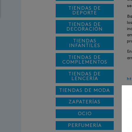
so
TIENDAS DE
DEPORTE
Ba
lo
TIENDAS DE
DECORACIÓN
in
am
TIENDAS
pr
INFANTILES
En
TIENDAS DE
ar
COMPLEMENTOS
TIENDAS DE
LENCERÍA
ht
TIENDAS DE MODA
H
ZAPATERÍAS
De
OCIO
PERFUMERÍA
T