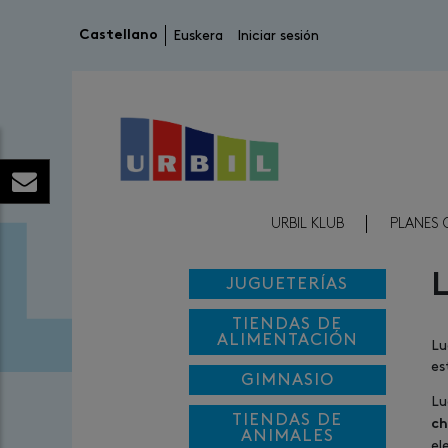
Menú de cuenta de usuario
Castellano
Euskera
Iniciar sesión
Menú Reducido Cabecera
URBIL KLUB
PLANES 
JUGUETERÍAS
TIENDAS DE
ALIMENTACIÓN
Lu
es
GIMNASIO
Lu
TIENDAS DE
ch
ANIMALES
el