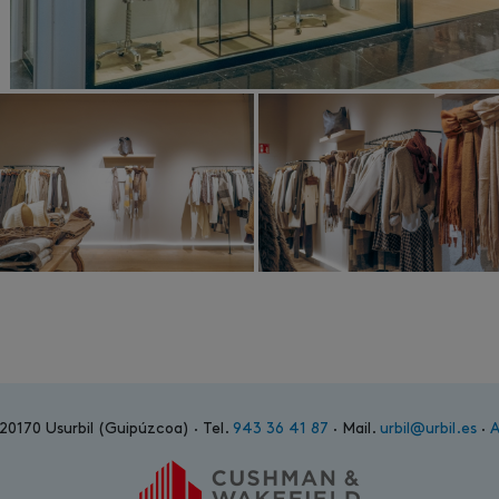
 20170 Usurbil (Guipúzcoa) · Tel.
943 36 41 87
· Mail.
urbil@urbil.es
·
A