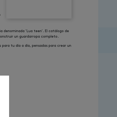
n
a denominada 'Lua teen'. El catálogo de
construir un guardarropa completo.
para tu día a día, pensadas para crear un
s