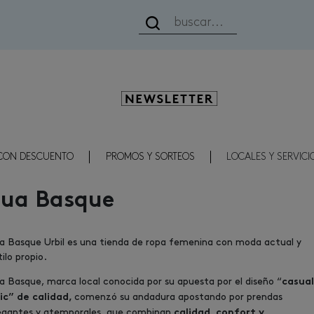
Newsletter
CON DESCUENTO
PROMOS Y SORTEOS
LOCALES Y SERVICI
Lua Basque
a Basque Urbil es una tienda de ropa femenina con moda actual y
tilo propio.
a Basque, marca local conocida por su apuesta por el diseño “
casual
comenzó su andadura apostando por prendas
ic” de calidad,
egantes y atemporales, que combinan
calidad, confort y