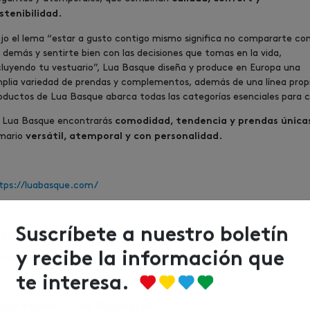
stenibilidad.
jo el lema “estar a gusto contigo mismo significa no compararte co
s demás y sentirte bien con las decisiones que tomas en la vida,
cluyendo tu vestuario”, Lua Basque diseña y produce en Europa una
plia variedad de prendas y complementos, además de una línea propi
oductos de Lua Basque abarca todas las categorías esenciales para 
 Lua Basque encontrarás
comodidad, tendencia y prendas única
mario
versátil, atemporal y con personalidad.
tps://luabasque.com/
orario Lua Basque
Suscríbete a nuestro boletín
 lunes a sábado de 10:00h a 22:00h.
y recibe la información que
te interesa.
eléfono Lua Basque