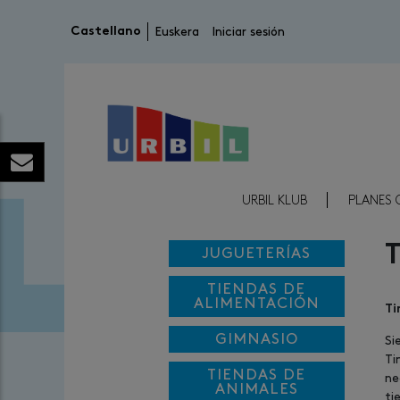
Menú de cuenta de usuario
Castellano
Euskera
Iniciar sesión
Menú Reducido Cabecera
URBIL KLUB
PLANES 
JUGUETERÍAS
TIENDAS DE
ALIMENTACIÓN
Ti
GIMNASIO
Si
Ti
TIENDAS DE
ne
ANIMALES
ti