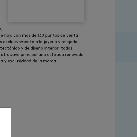
a,
 de hoy, con más de 130 puntos de venta
 exclusivamente a la joyería y relojería,
ctónico y de diseño interior, todos
atractivo principal una estética renovada
a y exclusividad de la marca.