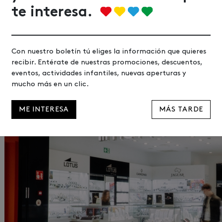
te interesa.
3 37 75 91
entajas Urbil Klub
Con nuestro boletín tú eliges la información que quieres
scubre todas las ventajas que puedes disfrutar por ser de
Urbil Klub
.
recibir. Entérate de nuestras promociones, descuentos,
omociones a los que puedes acceder gratuitamente.
eventos, actividades infantiles, nuevas aperturas y
mucho más en un clic.
ME INTERESA
MÁS TARDE