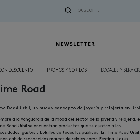
Newsletter
CON DESCUENTO
PROMOS Y SORTEOS
LOCALES Y SERVICI
Time Road
me Road Urbil, un nuevo concepto de joyería y relojería en Urbi
empre a la vanguardia de la moda del sector de la joyería y relojería, 
me Road Urbil se encuentran productos que se ajustan a las
cesidades, gustos y bolsillos de todos los públicos. En Time Road Urbil
enen cabida reconocidas marcas de relojes como Festina, Lotus,