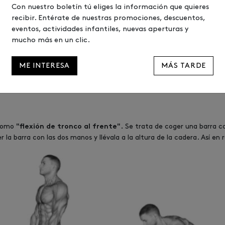
Con nuestro boletín tú eliges la información que quieres
recibir. Entérate de nuestras promociones, descuentos,
eventos, actividades infantiles, nuevas aperturas y
mucho más en un clic.
ME INTERESA
MÁS TARDE
 como
Se trata de coger una barra con
"flexión de tronco al frente".
r la barra con las dos manos y llévala a la altura de la cadera. Así en