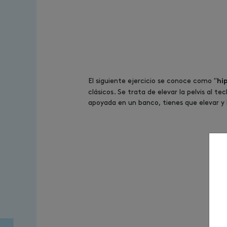
El siguiente ejercicio se conoce como "
hi
clásicos. Se trata de elevar la pelvis al
apoyada en un banco, tienes que elevar y b