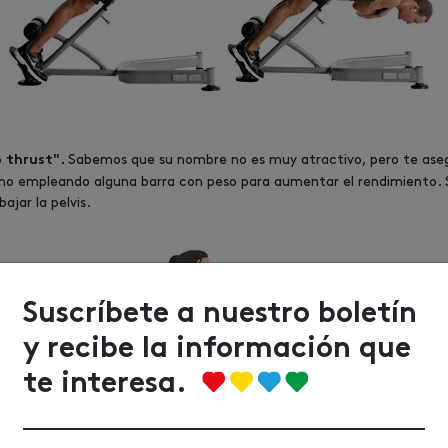
Sabemos que su nombre no es muy atractivo, pero te aseg
p thrust".
 techo empleando alguna barra con peso para aumentar el rendimiento. 
ajar la pelvis.
Suscríbete a nuestro boletín
y recibe la información que
te interesa.