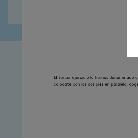
El tercer ejercicio lo hemos denominado
colócate con los dos pies en paralelo, coge