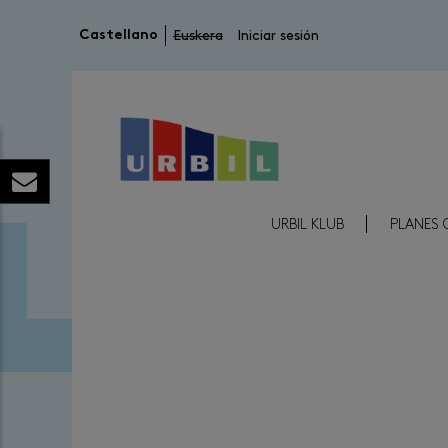
Menú de cuenta de usuario
Castellano
Euskera
Iniciar sesión
Menú Reducido Cabecera
URBIL KLUB
PLANES 
Image