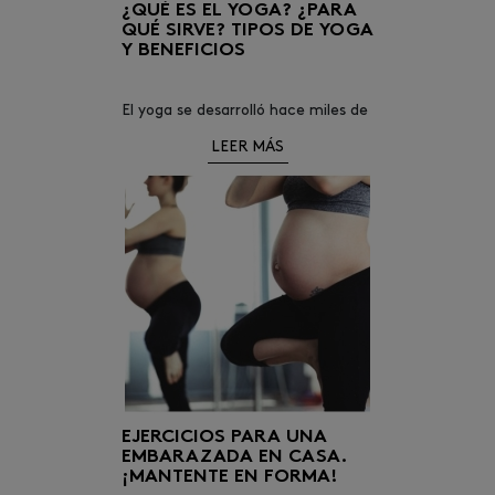
¿QUÉ ES EL YOGA? ¿PARA
QUÉ SIRVE? TIPOS DE YOGA
Y BENEFICIOS
El yoga se desarrolló hace miles de
años como una práctica espiritual.
LEER MÁS
Hoy en día, la mayoría de personas
en occidente hace yoga como
ejercicio y para reducir el estrés.
EJERCICIOS PARA UNA
EMBARAZADA EN CASA.
¡MANTENTE EN FORMA!