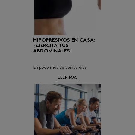
HIPOPRESIVOS EN CASA:
¡EJERCITA TUS
ABDOMINALES!
En poco más de veinte días
comenzará el verano. Muchas
LEER MÁS
personas apuestan por realizar
ejercicio y comer más saludable a
medida que se acerca la
temporada estival.