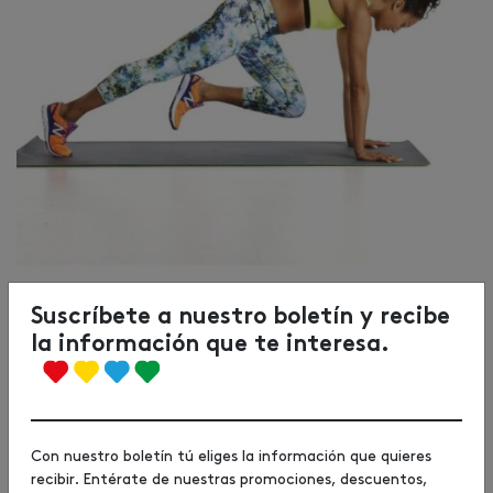
3. Ejercicios para bajar de peso zumba
Suscríbete a nuestro boletín y recibe
Para los más divertidos y los que más ritmo tienen en el cuerpo,
la información que te interesa.
presentamos una rutina de ejercicios para bajar de peso
haciendo zumba. Sí, este tipo de actividad está compuesta por
pasos de baile, cardio y música. Por ello, hazte con un espacio
amplio para no romper nada. Va a subir el ritmo.
Con nuestro boletín tú eliges la información que quieres
La música va a gusto de cada uno, pero nosotros te
recibir. Entérate de nuestras promociones, descuentos,
recomendamos que selecciones algunas con mucho ritmo.