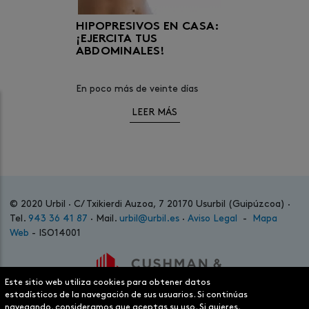
HIPOPRESIVOS EN CASA:
¡EJERCITA TUS
ABDOMINALES!
En poco más de veinte días
comenzará el verano. Muchas
LEER MÁS
personas apuestan por realizar
ejercicio y comer más saludable a
medida que se acerca la
temporada estival.
© 2020 Urbil · C/ Txikierdi Auzoa, 7 20170 Usurbil (Guipúzcoa) ·
Tel.
943 36 41 87
· Mail.
urbil@urbil.es
·
Aviso Legal
-
Mapa
Web
- ISO14001
Este sitio web utiliza cookies para obtener datos
estadísticos de la navegación de sus usuarios. Si continúas
navegando, consideramos que aceptas su uso. Si quieres,