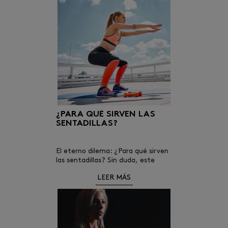
¿PARA QUÉ SIRVEN LAS
SENTADILLAS?
El eterno dilema: ¿Para qué sirven
las sentadillas? Sin duda, este
ejercicio es uno de los más
LEER MÁS
cansados para las piernas y los
glúteos, pero no podemos negar
que los resultados son