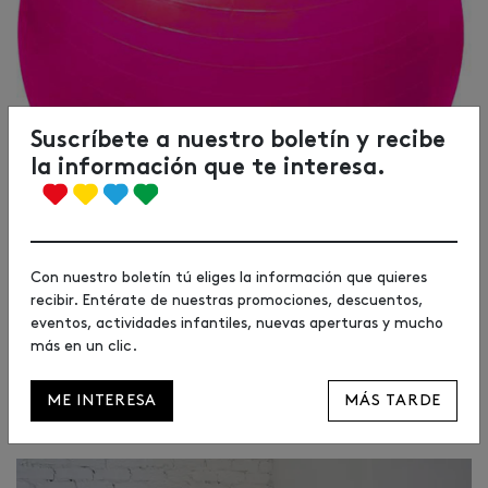
Suscríbete a nuestro boletín y recibe
la información que te interesa.
Con nuestro boletín tú eliges la información que quieres
Forum Sport
: 14,42€
recibir. Entérate de nuestras promociones, descuentos,
eventos, actividades infantiles, nuevas aperturas y mucho
más en un clic.
Con la misma pelota, colócate simulando que estás haciendo
abdominales. En este caso, esta postura es un tanto más
ME INTERESA
MÁS TARDE
complicado, ya que podrías perder el equilibrio, pero te ayudará
a fortalecer los músculos. Te lo aseguramos.