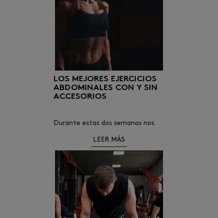
LOS MEJORES EJERCICIOS
ABDOMINALES CON Y SIN
ACCESORIOS
Durante estas dos semanas nos
sumergimos en interminables y
LEER MÁS
felices cenas y comidas de
navidad. Es una época del año en
la que nos evadimos de nuestra
rutina y nos dejamos llevar.