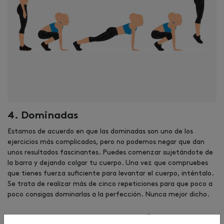
4. Dominadas
Estamos de acuerdo en que las dominadas son uno de los
ejercicios más complicados, pero no podemos negar que dan
unos resultados fascinantes. Puedes comenzar sujetándote de
la barra y dejando colgar tu cuerpo. Una vez que compruebes
que tienes fuerza suficiente para levantar el cuerpo, inténtalo.
Se trata de realizar más de cinco repeticiones para que poco a
poco consigas dominarlas a la perfección. Nunca mejor dicho.