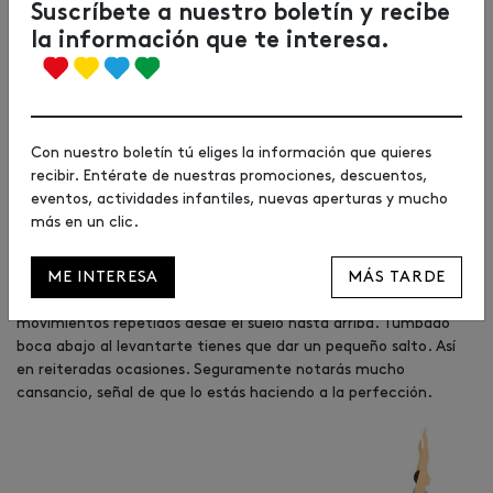
Suscríbete a nuestro boletín y recibe
la información que te interesa.
Con nuestro boletín tú eliges la información que quieres
recibir. Entérate de nuestras promociones, descuentos,
eventos, actividades infantiles, nuevas aperturas y mucho
más en un clic.
5. Burpees
ME INTERESA
MÁS TARDE
Para finalizar no pueden faltar los ‘burpees’. Se trata de
movimientos repetidos desde el suelo hasta arriba. Tumbado
boca abajo al levantarte tienes que dar un pequeño salto. Así
en reiteradas ocasiones. Seguramente notarás mucho
cansancio, señal de que lo estás haciendo a la perfección.