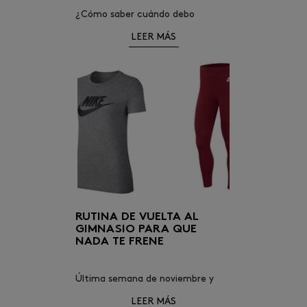
¿Cómo saber cuándo debo
cambiar las zapatillas running?
LEER MÁS
Seguro que alguna que otra vez te
has hecho esta pregunta.
RUTINA DE VUELTA AL
GIMNASIO PARA QUE
NADA TE FRENE
Última semana de noviembre y
comienza la cuenta atrás para la
LEER MÁS
Navidad. Y si te estás