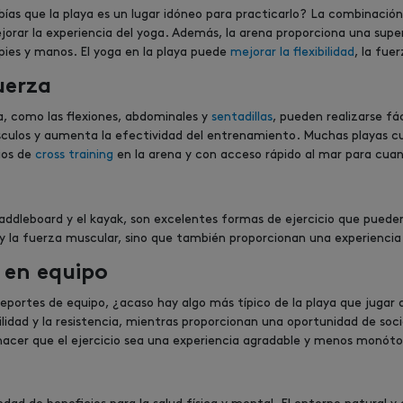
bías que la playa es un lugar idóneo para practicarlo? La combinación d
rar la experiencia del yoga. Además, la arena proporciona una super
 pies y manos. El yoga en la playa puede
mejorar la flexibilidad
, la fue
uerza
a, como las flexiones, abdominales y
sentadillas
, pueden realizarse fá
músculos y aumenta la efectividad del entrenamiento. Muchas playas 
ios de
cross training
en la arena y con acceso rápido al mar para cua
addleboard y el kayak, son excelentes formas de ejercicio que pueden
r y la fuerza muscular, sino que también proporcionan una experienci
s en equipo
eportes de equipo, ¿acaso hay algo más típico de la playa que jugar al
ilidad y la resistencia, mientras proporcionan una oportunidad de soci
 hacer que el ejercicio sea una experiencia agradable y menos monót