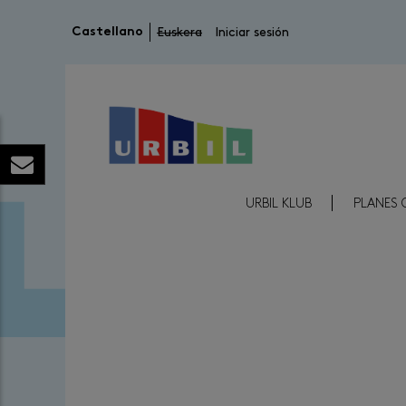
Menú de cuenta de usuario
Castellano
Euskera
Iniciar sesión
Menú Reducido Cabecera
URBIL KLUB
PLANES 
Image