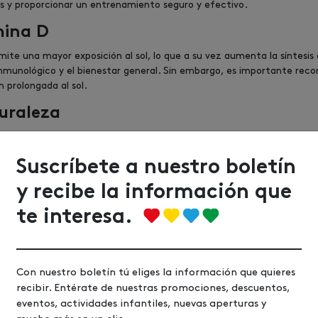
es y proporcionar un entrenamiento seguro y efectivo.
mina D
permite una mayor exposición al sol, lo que a su vez aumenta la síntesi
 inmunológico y el bienestar general. Sin embargo, es importante reco
n prolongada al sol.
uraleza
idad única de conectarse con la naturaleza. La sensación de estar al a
hacer que el ejercicio sea una experiencia más placentera y motivado
Suscríbete a nuestro boletín
erse activo y adoptar un estilo de vida saludable.
y recibe la información que
te interesa.
Con nuestro boletín tú eliges la información que quieres
recibir. Entérate de nuestras promociones, descuentos,
eventos, actividades infantiles, nuevas aperturas y