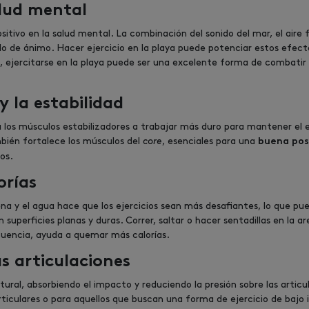
alud mental
itivo en la salud mental. La combinación del sonido del mar, el aire f
do de ánimo. Hacer ejercicio en la playa puede potenciar estos efectos
sí, ejercitarse en la playa puede ser una excelente forma de combatir
 y la estabilidad
 a los músculos estabilizadores a trabajar más duro para mantener el eq
mbién fortalece los músculos del
core
, esenciales para una
buena pos
os.
orías
rena y el agua hace que los ejercicios sean más desafiantes, lo que 
 superficies planas y duras. Correr, saltar o hacer sentadillas en la 
uencia, ayuda a quemar más calorías.
s articulaciones
al, absorbiendo el impacto y reduciendo la presión sobre las articul
ticulares o para aquellos que buscan una forma de ejercicio de bajo 