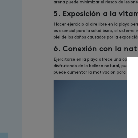
arena puede minimizar el riesgo de lesion
5. Exposición a la vita
Hacer ejercicio al aire libre en la playa 
es esencial para la salud ósea, el sistema
piel de los daños causados por la exposició
6. Conexión con la nat
Ejercitarse en la playa ofrece una oportun
disfrutando de la belleza natural, puede 
puede aumentar la motivación para manten