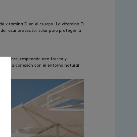
s de vitamina D en el cuerpo. La vitamina D
rdar usar protector solar para proteger la
ire libre, respirando aire fresco y
ra. Esta conexión con el entorno natural