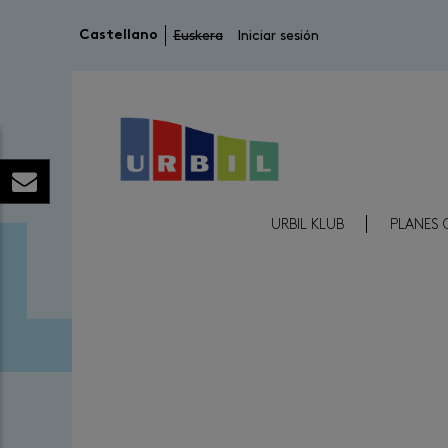
Menú de cuenta de usuario
Castellano
Euskera
Iniciar sesión
Menú Reducido Cabecera
URBIL KLUB
PLANES 
Image