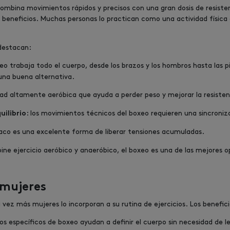
mbina movimientos rápidos y precisos con una gran dosis de resistenc
s beneficios. Muchas personas lo practican como una actividad físic
 destacan:
xeo trabaja todo el cuerpo, desde los brazos y los hombros hasta las 
una buena alternativa.
dad altamente aeróbica que ayuda a perder peso y mejorar la resisten
: los movimientos técnicos del boxeo requieren una sincroni
uilibrio
 saco es una excelente forma de liberar tensiones acumuladas.
ne ejercicio aeróbico y anaeróbico, el boxeo es una de las mejores o
 mujeres
vez más mujeres lo incorporan a su rutina de ejercicios. Los benefic
cios específicos de boxeo ayudan a definir el cuerpo sin necesidad de 