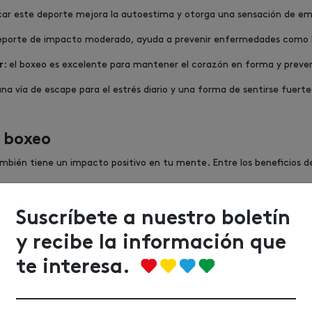
icar este deporte mejora la autoestima y otorga una sensación de 
 deporte de impacto moderado, ayuda a prevenir enfermedades como l
: el boxeo es excelente para mantener el corazón en forma y preve
r
a vía de escape para el estrés diario y una forma de sentirse fuer
l boxeo
mbién tiene un impacto positivo en tu mente. Entre los beneficios d
: los movimientos técnicos y las estrategias del boxeo requier
ración
enalina durante un entrenamiento de boxeo ayuda a disminuir los nivel
Suscríbete a nuestro boletín
te obliga a tomar decisiones rápidas, lo que mejora tus habilidades co
y recibe la información que
rma de terapia para liberar emociones reprimidas y mejorar el biene
te interesa.