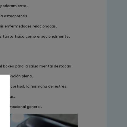
empoderamiento.
a osteoporosis.
nir enfermedades relacionadas.
tes tanto física como emocionalmente.
el boxeo para la salud mental destacan:
en atención plena.
es de cortisol, la hormona del estrés.
gnitivas.
star emocional general.