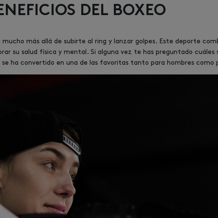
ENEFICIOS DEL BOXEO
a mucho más allá de subirte al ring y lanzar golpes. Este deporte co
rar su salud física y mental. Si alguna vez te has preguntado cuáles 
d se ha convertido en una de las favoritas tanto para hombres como 