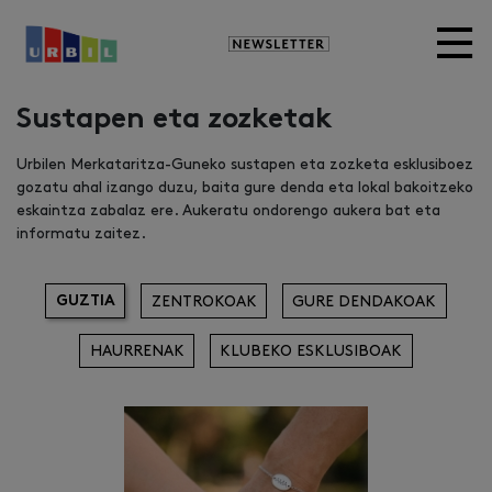
Newsletter
Sustapen eta zozketak
Urbilen Merkataritza-Guneko sustapen eta zozketa esklusiboez
gozatu ahal izango duzu, baita gure denda eta lokal bakoitzeko
eskaintza zabalaz ere. Aukeratu ondorengo aukera bat eta
informatu zaitez.
GUZTIA
ZENTROKOAK
GURE DENDAKOAK
HAURRENAK
KLUBEKO ESKLUSIBOAK