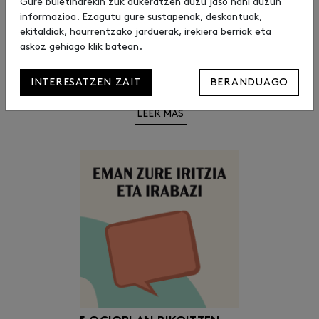
Gure buletinarekin zuk aukeratzen duzu jaso nahi duzun
informazioa. Ezagutu gure sustapenak, deskontuak,
DESKONTUA ETA OPARIA
ekitaldiak, haurrentzako jarduerak, irekiera berriak eta
HAURRAREN EGUNAGATIK
askoz gehiago klik batean.
OKAÏDI-N URBILEN APP-
AREKIN
2026/04/15
INTERESATZEN ZAIT
BERANDUAGO
Apirilaren 15a Haurraren Eguna da.
LEER MÁS