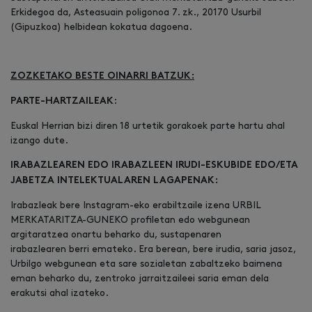
Erkidegoa da, Asteasuain poligonoa 7. zk., 20170 Usurbil
(Gipuzkoa) helbidean kokatua dagoena.
ZOZKETAKO BESTE OINARRI BATZUK:
:
PARTE-HARTZAILEAK
Euskal Herrian bizi diren 18 urtetik gorakoek parte hartu ahal
izango dute.
IRABAZLEAREN EDO IRABAZLEEN IRUDI-ESKUBIDE EDO/ETA
JABETZA INTELEKTUALAREN LAGAPENAK:
Irabazleak bere Instagram-eko erabiltzaile izena URBIL
MERKATARITZA-GUNEKO profiletan edo webgunean
argitaratzea onartu beharko du, sustapenaren
irabazlearen berri emateko. Era berean, bere irudia, saria jasoz,
Urbilgo webgunean eta sare sozialetan zabaltzeko baimena
eman beharko du, zentroko jarraitzaileei saria eman dela
erakutsi ahal izateko.