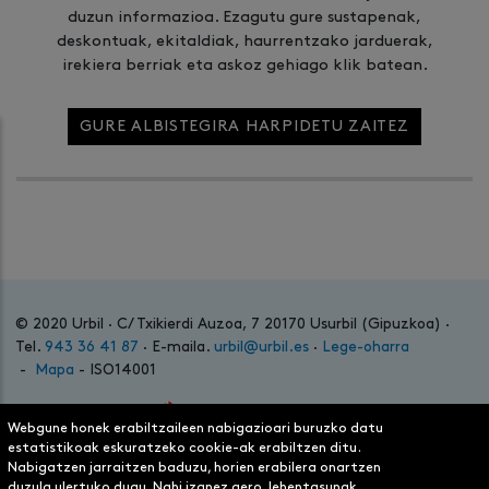
duzun informazioa. Ezagutu gure sustapenak,
deskontuak, ekitaldiak, haurrentzako jarduerak,
irekiera berriak eta askoz gehiago klik batean.
GURE ALBISTEGIRA HARPIDETU ZAITEZ
© 2020 Urbil · C/ Txikierdi Auzoa, 7 20170 Usurbil (Gipuzkoa) ·
Tel.
943 36 41 87
· E-maila.
urbil@urbil.es
·
Lege-oharra
-
Mapa
- ISO14001
Webgune honek erabiltzaileen nabigazioari buruzko datu
estatistikoak eskuratzeko cookie-ak erabiltzen ditu.
Nabigatzen jarraitzen baduzu, horien erabilera onartzen
duzula ulertuko dugu. Nahi izanez gero, lehentasunak