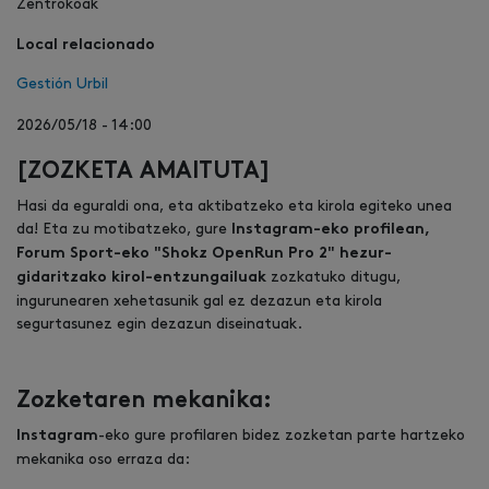
Zentrokoak
Local relacionado
Gestión Urbil
2026/05/18 - 14:00
[ZOZKETA AMAITUTA]
Hasi da eguraldi ona, eta aktibatzeko eta kirola egiteko unea
da! Eta zu motibatzeko, gure
Instagram-eko profilean,
Forum Sport-eko "Shokz OpenRun Pro 2" hezur-
zozkatuko ditugu,
gidaritzako kirol-entzungailuak
ingurunearen xehetasunik gal ez dezazun eta kirola
segurtasunez egin dezazun diseinatuak.
Zozketaren mekanika:
-eko gure profilaren bidez zozketan parte hartzeko
Instagram
mekanika oso erraza da: