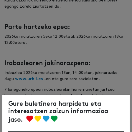
karga azkarrak hurrengo entrenamendu saiorako beti prest
egongo zarela ziurtatzen du.
Parte hartzeko epea:
2026ko maiatzaren 5eko 12:00etatik 2026ko maiatzaren 18ko
12:00etara.
Irabazlearen jakinarazpena:
Irabazlea 2026ko maiatzaren 18an, 14:00etan, jakinaraziko
dugu
-en eta gure sare sozialetan.
www.urbil.es
7 laneguneko epean irabazlearekin harremanetan jartzea
lortzen ez badugu saria onartzen duela baieztatzeko,
zerrendako hurrengo ordezkoari esleituko diogu saria, eta
Gure buletinera harpidetu eta
horrela hurrenez hurren.
interesatzen zaizun informazioa
jaso.
ZOZKETAREN IRABAZLEA: