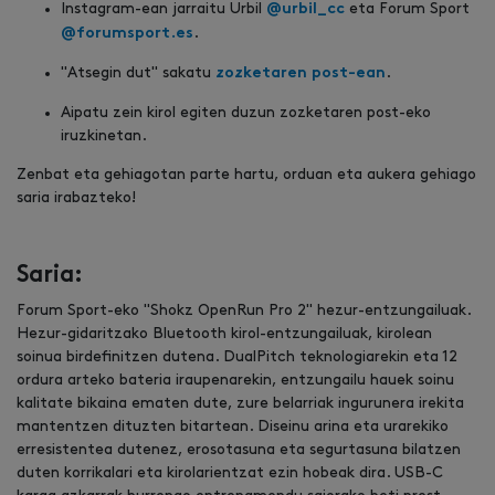
Instagram-ean jarraitu Urbil
eta Forum Sport
@urbil_cc
.
@forumsport.es
"Atsegin dut" sakatu
.
zozketaren post-ean
Aipatu zein kirol egiten duzun zozketaren post-eko
iruzkinetan.
Zenbat eta gehiagotan parte hartu, orduan eta aukera gehiago
saria irabazteko!
Saria:
Forum Sport-eko "Shokz OpenRun Pro 2" hezur-entzungailuak.
Hezur-gidaritzako Bluetooth kirol-entzungailuak, kirolean
soinua birdefinitzen dutena. DualPitch teknologiarekin eta 12
ordura arteko bateria iraupenarekin, entzungailu hauek soinu
kalitate bikaina ematen dute, zure belarriak ingurunera irekita
mantentzen dituzten bitartean. Diseinu arina eta urarekiko
erresistentea dutenez, erosotasuna eta segurtasuna bilatzen
duten korrikalari eta kirolarientzat ezin hobeak dira. USB-C