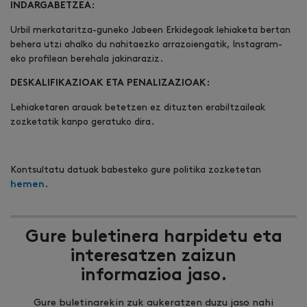
INDARGABETZEA:
Urbil merkataritza-guneko Jabeen Erkidegoak lehiaketa bertan
behera utzi ahalko du nahitaezko arrazoiengatik, Instagram-
eko profilean berehala jakinaraziz.
DESKALIFIKAZIOAK ETA PENALIZAZIOAK:
Lehiaketaren arauak betetzen ez dituzten erabiltzaileak
zozketatik kanpo geratuko dira.
Kontsultatu datuak babesteko gure politika zozketetan
.
hemen
Gure buletinera harpidetu eta
interesatzen zaizun
informazioa jaso.
Gure buletinarekin zuk aukeratzen duzu jaso nahi