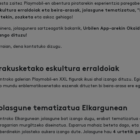
esta zaitez Playmobil-en abentura piratarekin esperientzia paregab
kultura erraldoiak eta beira-arasak, jolasgune tematizatua,
eta askoz gehiago!
tekin, zozketa
inera, jolasgunera sartzeagatik bakarrik,
Urbilen App-arekin Okaïd
ango dituzu!
rraian, dena kontatuko dizugu.
rakusketako eskultura erraldoiak
ntroko galerian Playmobil-en XXL figurak ikusi ahal izango dituzu. Eg
o mundu enblematikoenetako eszenak dituzten bi beira-arasa ere ego
olasgune tematizatua Elkargunean
ntroko Elkargunean jolasgune bat izango dugu, erabat tematizatua e
luragarrian murgiltzeko diseinatua. Esparrua mahaiz beteta dago, eta
berdinekin jolasteko aukera izango dute. Jolasgune hau
4 urtetik g