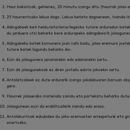
Haur bakoitzak, gehienez, 20 minutu izango ditu (haurrak jolas
25 haurrentzako lekua dago. Lekua beteta dagoenean, txanda itx
Adingabeek beti heldu/aita/ama/legezko tutore arduradun batek
du jarduera utzi beharko bere ardurapeko adingabea/k jolasgune
Adingabeko batek komunera joan nahi badu, jolas-eremura joat
tutore batek lagundu beharko dio.
Ezin da jolasgunera janariarekin edo edariarekin sartu.
Ezin da jolasgunekoak ez diren jostailu edota jokoekin sartu.
Antolatzaileek ez dute ardurarik izango jokalekuaren barruan ob
gero.
Haurrek jolaserako materiala zaindu eta partekatu beharko dute
Jolasgunean ezin da erabiltzailerik iraindu edo eraso.
Antolakuntzak eskubidea du joko-eremuetan errespeturik eta giro
onartzeko.