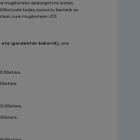
mugikorrean deskargatuta izatea.
oa
tifikatzaile kodea aurkeztu besterik ez
atean zure mugikorrean: iOS
eta
t eta igandeetan bakarrik),
20:00etara.
:00etara.
20:00etara.
:00etara.
20:00etara.