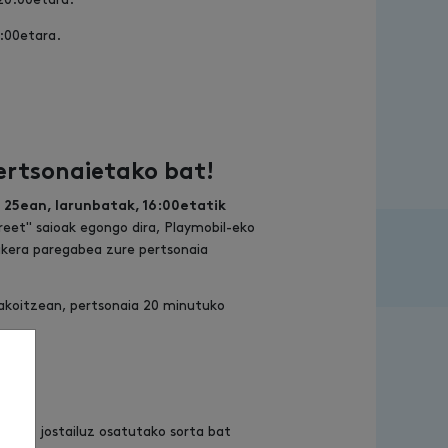
:00etara.
ertsonaietako bat!
ta 25ean, larunbatak, 16:00etatik
eet" saioak egongo dira, Playmobil-eko
ukera paregabea zure pertsonaia
 bakoitzean, pertsonaia 20 minutuko
n bost jostailuz osatutako sorta bat