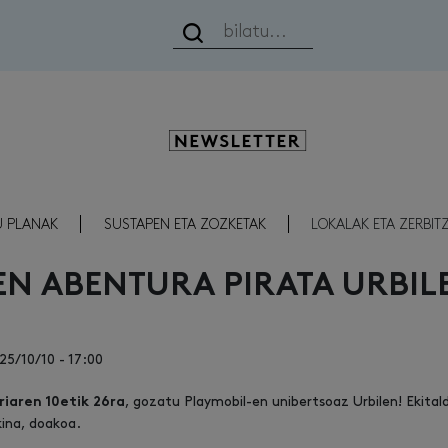
Newsletter
U PLANAK
SUSTAPEN ETA ZOZKETAK
LOKALAK ETA ZERBIT
-EN ABENTURA PIRATA URBIL
25/10/10 - 17:00
, gozatu Playmobil-en unibertsoaz Urbilen! Ekital
riaren 10etik 26ra
kina, doakoa.