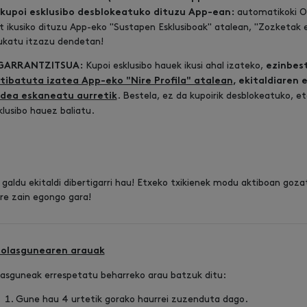
automatikoki Ok
 kupoi esklusibo desblokeatuko dituzu App-ean:
t ikusiko dituzu App-eko "Sustapen Esklusiboak" atalean, "Zozketak
ukatu itzazu dendetan!
Kupoi esklusibo hauek ikusi ahal izateko,
GARRANTZITSUA:
ezinbes
tibatuta izatea App-eko "Nire Profila" atalean
, ekitaldiaren
. Bestela, ez da kupoirik desblokeatuko, e
dea eskaneatu aurretik
klusibo hauez baliatu.
 galdu ekitaldi dibertigarri hau! Etxeko txikienek modu aktiboan goza
re zain egongo gara!
Jolasgunearen arauak
lasguneak errespetatu beharreko arau batzuk ditu:
Gune hau 4 urtetik gorako haurrei zuzenduta dago.