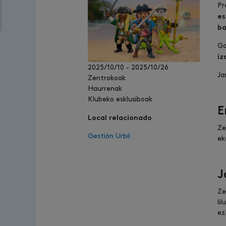
Pr
es
ba
Ga
iz
2025/10/10
-
2025/10/26
Ja
Zentrokoak
Haurrenak
Klubeko esklusiboak
E
Local relacionado
Ze
Gestión Urbil
ek
J
Ze
li
ez