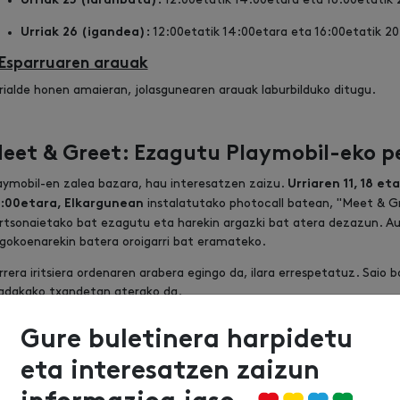
Urriak 25 (larunbata):
12:00etatik 14:00etara eta 16:00etatik 20
Urriak 26 (igandea):
 Esparruaren arauak
rialde honen amaieran, jolasgunearen arauak laburbilduko ditugu.
eet & Greet: Ezagutu Playmobil-eko p
aymobil-en zalea bazara, hau interesatzen zaizu.
Urriaren 11, 18 e
instalatutako photocall batean, "Meet & Gr
:00etara, Elkargunean
rtsonaietako bat ezagutu eta harekin argazki bat atera dezazun. A
gokoenarekin batera oroigarri bat eramateko.
rrera iritsiera ordenaren arabera egingo da, ilara errespetatuz. Saio
adakako txandetan aterako da.
Gure buletinera harpidetu
laymobil jostailu-sorta baten zozketa
eta interesatzen zaizun
inera,
, Playmobil-e
urriaren 9tik 16ra, Urbilen doako aplikazioan