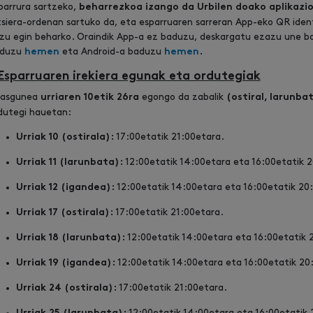
parrura sartzeko,
beharrezkoa izango da Urbilen doako aplikazi
itsiera-ordenan sartuko da, eta esparruaren sarreran App-eko QR iden
zu egin beharko. Oraindik App-a ez baduzu, deskargatu ezazu une b
duzu
eta Android-a baduzu
hemen
hemen
.
Esparruaren irekiera egunak eta ordutegiak
lasgunea
egongo da zabalik
urriaren 10etik 26ra
(ostiral, larunba
dutegi hauetan:
17:00etatik 21:00etara.
Urriak 10 (ostirala):
12:00etatik 14:00etara eta 16:00etatik 
Urriak 11 (larunbata):
12:00etatik 14:00etara eta 16:00etatik 20
Urriak 12 (igandea):
17:00etatik 21:00etara.
Urriak 17 (ostirala):
12:00etatik 14:00etara eta 16:00etatik 
Urriak 18 (larunbata):
12:00etatik 14:00etara eta 16:00etatik 20
Urriak 19 (igandea):
17:00etatik 21:00etara.
Urriak 24 (ostirala):
12:00etatik 14:00etara eta 16:00etatik 