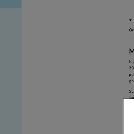
*
Or
M
Pl
20
pe
go
Sa
tx
P
Ga