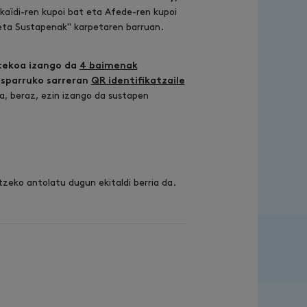
aïdi-ren kupoi bat eta Afede-ren kupoi
 eta Sustapenak" karpetaren barruan.
tekoa izango da
4 baimenak
 esparruko sarreran
QR identifikatzaile
ta, beraz, ezin izango da sustapen
tzeko antolatu dugun ekitaldi berria da.