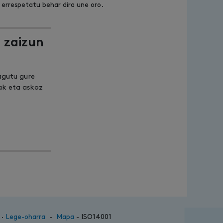
 errespetatu behar dira une oro.
 zaizun
agutu gure
ak eta askoz
·
Lege-oharra
-
Mapa
- ISO14001