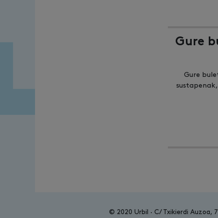
Gure b
Gure bule
sustapenak,
© 2020 Urbil · C/ Txikierdi Auzoa, 