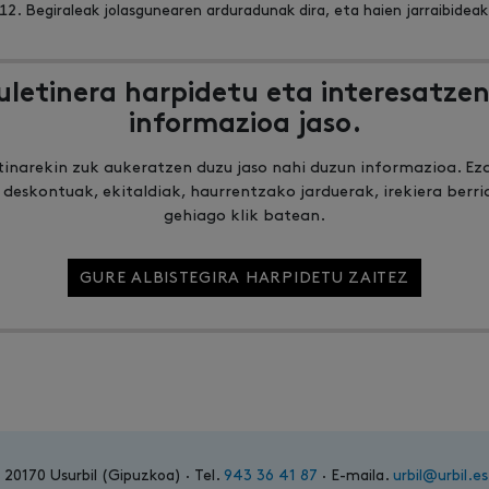
Begiraleak jolasgunearen arduradunak dira, eta haien jarraibideak
uletinera harpidetu eta interesatzen
informazioa jaso.
tinarekin zuk aukeratzen duzu jaso nahi duzun informazioa. Ez
 deskontuak, ekitaldiak, haurrentzako jarduerak, irekiera berri
gehiago klik batean.
GURE ALBISTEGIRA HARPIDETU ZAITEZ
7 20170 Usurbil (Gipuzkoa) · Tel.
943 36 41 87
· E-maila.
urbil@urbil.es