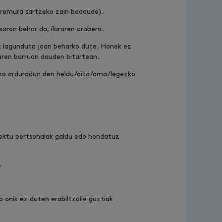
-eremura sartzeko zain badaude).
aron behar da, ilararen arabera.
 lagunduta joan beharko dute. Honek ez
aren barruan dauden bitartean.
eko arduradun den heldu/aita/ama/legezko
jektu pertsonalak galdu edo hondatuz
.
 onik ez duten erabiltzaile guztiak