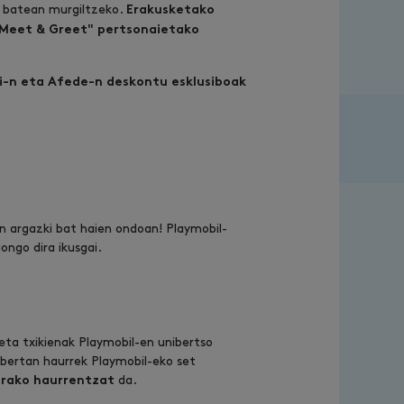
e batean murgiltzeko.
Erakusketako
 "Meet & Greet" pertsonaietako
i-n eta Afede-n deskontu esklusiboak
in argazki bat haien ondoan! Playmobil-
ngo dira ikusgai.
ta txikienak Playmobil-en unibertso
 bertan haurrek Playmobil-eko set
da.
orako haurrentzat