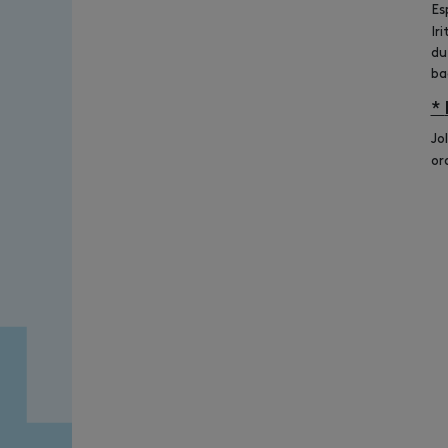
Es
Ir
du
ba
*
Jo
or