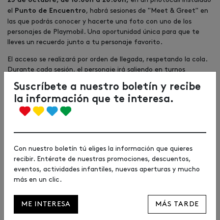
25 de octubre, de 16:00h a 20:00h,
el
, habrá sesiones de "Meet & Greet" en
Punto de Encuentro
las que podrás conocer y hacerte una foto con uno de los
personajes de Playmobil. Una oportunidad única para que te
lleves un recuerdo junto a tu personaje favorito.
El acceso se realizará por orden de llegada, respetando la cola.
Durante cada sesión, el personaje irá saliendo en turnos
alternos de 20 minutos.
Suscríbete a nuestro boletín y recibe
la información que te interesa.
Sorteo de un pack de juguetes
Playmobil
Además,
del 9 al 16 de octubre, en la App gratuita de Urbil,
Con nuestro boletín tú eliges la información que quieres
sortearemos un pack de 5 juguetes Playmobil.
Consulta toda
recibir. Entérate de nuestras promociones, descuentos,
.
la información aquí
eventos, actividades infantiles, nuevas aperturas y mucho
más en un clic.
Promos exclusivas en la App para los
ME INTERESA
MÁS TARDE
asistentes del evento