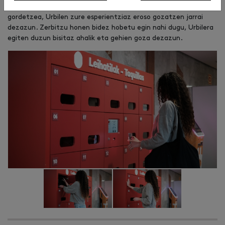
Ikusten duzun bezala, oso erraza eta segurua da zure erosketak
gordetzea, Urbilen zure esperientziaz eroso gozatzen jarrai
dezazun. Zerbitzu honen bidez hobetu egin nahi dugu, Urbilera
egiten duzun bisitaz ahalik eta gehien goza dezazun.