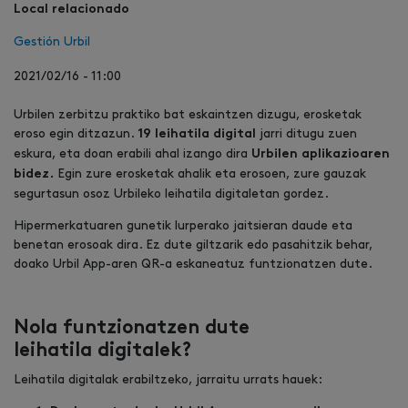
Local relacionado
Gestión Urbil
2021/02/16 - 11:00
Urbilen zerbitzu praktiko bat eskaintzen dizugu, erosketak
eroso egin ditzazun.
jarri ditugu zuen
19 leihatila digital
eskura, eta doan erabili ahal izango dira
Urbilen aplikazioaren
Egin zure erosketak ahalik eta erosoen, zure gauzak
bidez.
segurtasun osoz Urbileko leihatila digitaletan gordez.
Hipermerkatuaren gunetik lurperako jaitsieran daude eta
benetan erosoak dira. Ez dute giltzarik edo pasahitzik behar,
doako Urbil App-aren QR-a eskaneatuz funtzionatzen dute.
Nola funtzionatzen dute
leihatila digitalek?
Leihatila digitalak erabiltzeko, jarraitu urrats hauek: