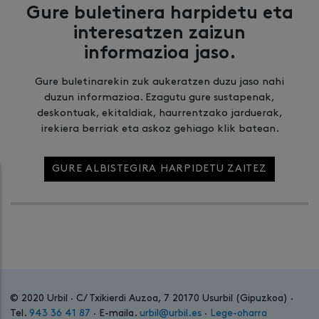
Gure buletinera harpidetu eta
interesatzen zaizun
informazioa jaso.
Gure buletinarekin zuk aukeratzen duzu jaso nahi
duzun informazioa. Ezagutu gure sustapenak,
deskontuak, ekitaldiak, haurrentzako jarduerak,
irekiera berriak eta askoz gehiago klik batean.
GURE ALBISTEGIRA HARPIDETU ZAITEZ
© 2020 Urbil · C/ Txikierdi Auzoa, 7 20170 Usurbil (Gipuzkoa) ·
Tel.
943 36 41 87
· E-maila.
urbil@urbil.es
·
Lege-oharra