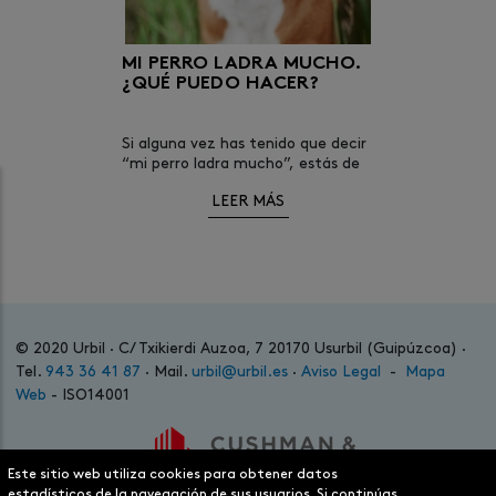
MI PERRO LADRA MUCHO.
¿QUÉ PUEDO HACER?
Si alguna vez has tenido que decir
“mi perro ladra mucho”, estás de
enhorabuena, ya que en esta
LEER MÁS
entrada del blog hablaremos de
por qué es posible que nuestros
perros a veces ladren
© 2020 Urbil · C/ Txikierdi Auzoa, 7 20170 Usurbil (Guipúzcoa) ·
Tel.
943 36 41 87
· Mail.
urbil@urbil.es
·
Aviso Legal
-
Mapa
Web
- ISO14001
Este sitio web utiliza cookies para obtener datos
estadísticos de la navegación de sus usuarios. Si continúas