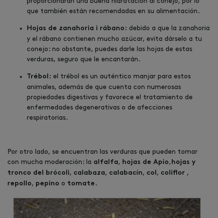
proporcionarán una buena hidratación al conejo, por lo
que también están recomendadas en su alimentación.
debido a que la zanahoria
Hojas de zanahoria i rábano:
y el rábano contienen mucho azúcar, evita dárselo a tu
conejo: no obstante, puedes darle las hojas de estas
verduras, seguro que le encantarán.
el trébol es un auténtico manjar para estos
Trébol:
animales, además de que cuenta con numerosas
propiedades digestivas y favorece el tratamiento de
enfermedades degenerativas o de afecciones
respiratorias.
Por otro lado, se encuentran las verduras que pueden tomar
con mucha moderación: la
,
,
alfalfa
hojas de Apio
hojas y
,
,
,
,
,
tronco del brócoli
calabaza
calabacín
col
coliflor
,
o
.
repollo
pepino
tomate