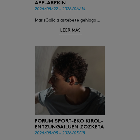
APP-AREKIN
2026/05/22 - 2026/06/14
MarisGalicia astebete gehiago
geratuko da Urbilen!
LEER MÁS
FORUM SPORT-EKO KIROL-
ENTZUNGAILUEN ZOZKETA
2026/05/05 - 2026/05/18