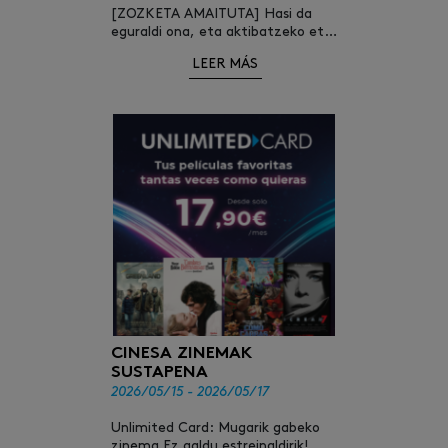
[ZOZKETA AMAITUTA] Hasi da
eguraldi ona, eta aktibatzeko eta
kirola egiteko unea da!
LEER MÁS
CINESA ZINEMAK
SUSTAPENA
2026/05/15 - 2026/05/17
Unlimited Card: Mugarik gabeko
zinema Ez galdu estreinaldirik!