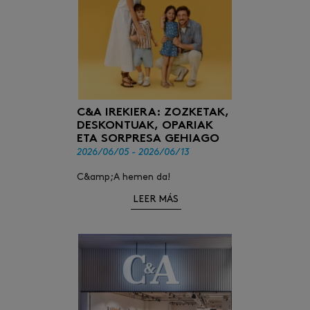
C&A IREKIERA: ZOZKETAK,
DESKONTUAK, OPARIAK
ETA SORPRESA GEHIAGO
2026/06/05 - 2026/06/13
C&amp;A hemen da!
LEER MÁS