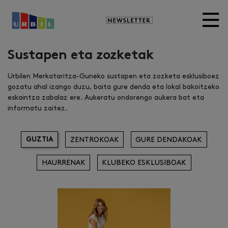
Newsletter
Sustapen eta zozketak
Urbilen Merkataritza-Guneko sustapen eta zozketa esklusiboez
gozatu ahal izango duzu, baita gure denda eta lokal bakoitzeko
eskaintza zabalaz ere. Aukeratu ondorengo aukera bat eta
informatu zaitez.
GUZTIA
ZENTROKOAK
GURE DENDAKOAK
HAURRENAK
KLUBEKO ESKLUSIBOAK