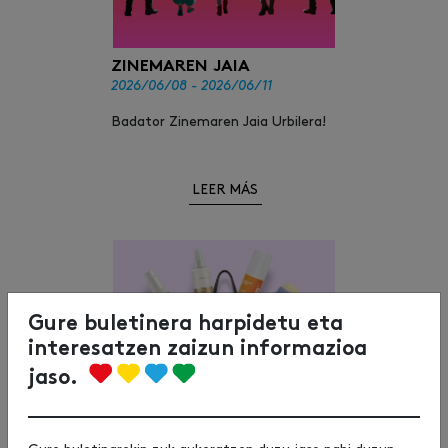
ZINEMAREN JAIA
2026/06/08 - 2026/06/11
Badator Zinemaren Jaia Urbilera!
LEER MÁS
Gure buletinera harpidetu eta
interesatzen zaizun informazioa
jaso.