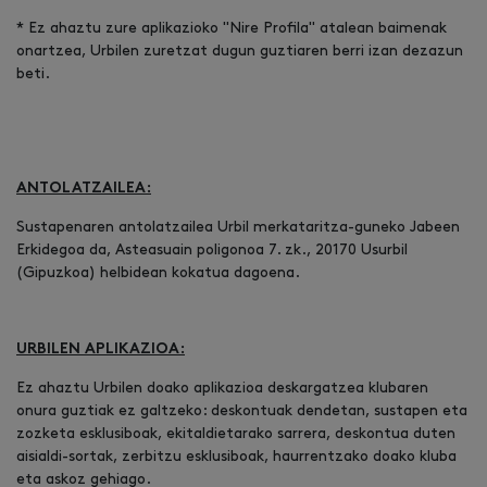
* Ez ahaztu zure aplikazioko "Nire Profila" atalean baimenak
onartzea, Urbilen zuretzat dugun guztiaren berri izan dezazun
beti.
ANTOLATZAILEA:
Sustapenaren antolatzailea Urbil merkataritza-guneko Jabeen
Erkidegoa da, Asteasuain poligonoa 7. zk., 20170 Usurbil
(Gipuzkoa) helbidean kokatua dagoena.
URBILEN APLIKAZIOA:
Ez ahaztu Urbilen doako aplikazioa deskargatzea klubaren
onura guztiak ez galtzeko: deskontuak dendetan, sustapen eta
zozketa esklusiboak, ekitaldietarako sarrera, deskontua duten
aisialdi-sortak, zerbitzu esklusiboak, haurrentzako doako kluba
eta askoz gehiago.