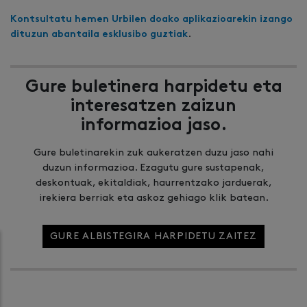
Kontsultatu hemen Urbilen doako aplikazioarekin izango
.
dituzun abantaila esklusibo guztiak
Gure buletinera harpidetu eta
interesatzen zaizun
informazioa jaso.
Gure buletinarekin zuk aukeratzen duzu jaso nahi
duzun informazioa. Ezagutu gure sustapenak,
deskontuak, ekitaldiak, haurrentzako jarduerak,
irekiera berriak eta askoz gehiago klik batean.
GURE ALBISTEGIRA HARPIDETU ZAITEZ