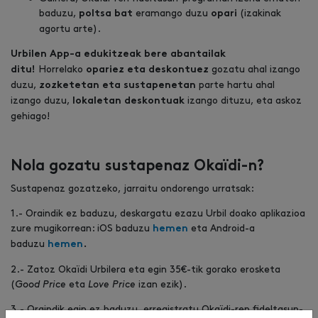
baduzu,
eramango duzu
(izakinak
poltsa bat
opari
agortu arte).
Urbilen App-a edukitzeak bere abantailak
Horrelako
gozatu ahal izango
ditu!
opariez eta deskontuez
duzu,
parte hartu ahal
zozketetan eta sustapenetan
izango duzu,
izango dituzu, eta askoz
lokaletan deskontuak
gehiago!
Nola gozatu sustapenaz Okaïdi-n?
Sustapenaz gozatzeko, jarraitu ondorengo urratsak:
1.- Oraindik ez baduzu, deskargatu ezazu Urbil doako aplikazioa
zure mugikorrean: iOS baduzu
eta Android-a
hemen
baduzu
hemen
.
2.- Zatoz Okaïdi Urbilera eta egin 35€-tik gorako erosketa
(
Good Price
eta
Love Price
izan ezik).
3.- Oraindik egin ez baduzu, erregistratu Okaïdi-ren fideltasun-