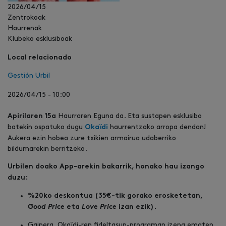
2026/04/15
Zentrokoak
Haurrenak
Klubeko esklusiboak
Local relacionado
Gestión Urbil
2026/04/15 - 10:00
Haurraren Eguna da. Eta sustapen esklusibo
Apirilaren 15a
batekin ospatuko dugu
haurrentzako arropa dendan!
Okaïdi
Aukera ezin hobea zure txikien armairua udaberriko
bildumarekin berritzeko.
Urbilen doako App-arekin bakarrik, honako hau izango
duzu:
%20ko deskontua (35€-tik gorako erosketetan,
Good Price
Love Price
eta
izan ezik).
Gainera, Okaïdi-ren fideltasun-programan izena ematen