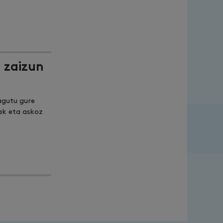
 zaizun
agutu gure
ak eta askoz