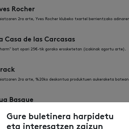
ves Rocher
iatzaren 2ra arte, Yves Rocher klubeko txartel berrientzako adinare
a Casa de las Carcasas
harm" bat opari 25€-tik gorako erosketetan (izakinak agortu arte).
rack
iatzaren 2ra arte, %20ko deskontua produktuen aukeraketa batean
ua Basque
irilaren 30etik maiatzaren 2ra, %30eko deskontua denda osoan (polts
Gure buletinera harpidetu
eta interesatzen zaizun