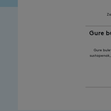
Za
Gure b
Gure bule
sustapenak,