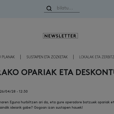
Newsletter
U PLANAK
SUSTAPEN ETA ZOZKETAK
LOKALAK ETA ZERBIT
AKO OPARIAK ETA DESKON
26/04/28 - 12:30
aren Eguna hurbiltzen ari da, eta gure operadore batzuek opariak 
aindik ideiarik gabe? Gogoan izan sustapen hauek!