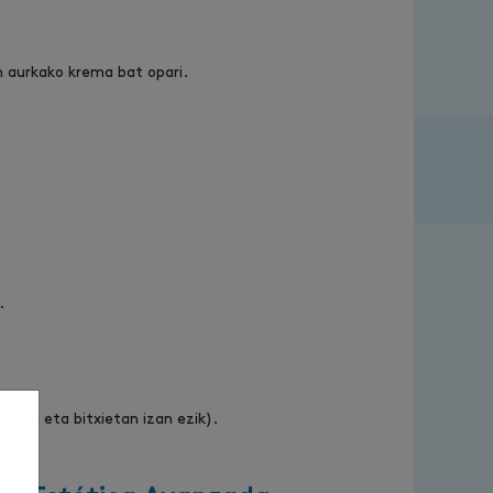
n aurkako krema bat opari.
.
etan eta bitxietan izan ezik).