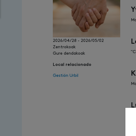
Y
Ma
2026/04/28
-
2026/05/02
L
Zentrokoak
"C
Gure dendakoak
Local relacionado
K
Gestión Urbil
Ma
L
Ap