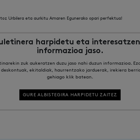
toz Urbilera eta aurkitu Amaren Egunerako opari perfektua!
uletinera harpidetu eta interesatzen
informazioa jaso.
tinarekin zuk aukeratzen duzu jaso nahi duzun informazioa. Ez
 deskontuak, ekitaldiak, haurrentzako jarduerak, irekiera berri
gehiago klik batean.
GURE ALBISTEGIRA HARPIDETU ZAITEZ