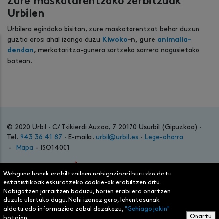
Zure maskotarentzako zerbitzuak
Urbilen
Urbilera egindako bisitan, zure maskotarentzat behar duzun
guztia erosi ahal izango duzu
Kiwoko
-n, gure
animalia-
merkataritza-gunera sartzeko sarrera nagusietako
dendan
,
batean.
© 2020 Urbil · C/ Txikierdi Auzoa, 7 20170 Usurbil (Gipuzkoa) ·
Tel.
943 36 41 87
· E-maila.
urbil@urbil.es
·
Lege-oharra
-
Mapa
- ISO14001
Webgune honek erabiltzaileen nabigazioari buruzko datu
estatistikoak eskuratzeko cookie-ak erabiltzen ditu.
Nabigatzen jarraitzen baduzu, horien erabilera onartzen
duzula ulertuko dugu. Nahi izanez gero, lehentasunak
aldatu edo informazioa zabal dezakezu,
"Gehiago jakin"
Onartu
botoian.