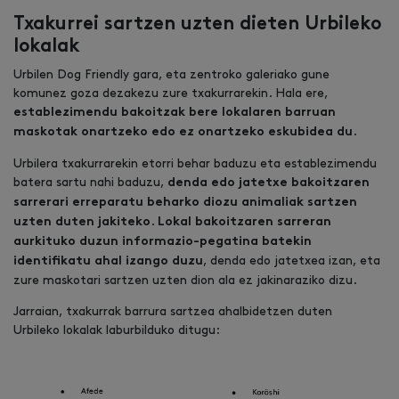
Txakurrei sartzen uzten dieten Urbileko
lokalak
Urbilen Dog Friendly gara, eta zentroko galeriako gune
komunez goza dezakezu zure txakurrarekin. Hala ere,
establezimendu bakoitzak bere lokalaren barruan
.
maskotak onartzeko edo ez onartzeko eskubidea du
Urbilera txakurrarekin etorri behar baduzu eta establezimendu
batera sartu nahi baduzu,
denda edo jatetxe bakoitzaren
sarrerari erreparatu beharko diozu animaliak sartzen
.
uzten duten jakiteko
Lokal bakoitzaren sarreran
aurkituko duzun informazio-pegatina batekin
, denda edo jatetxea izan, eta
identifikatu ahal izango duzu
zure maskotari sartzen uzten dion ala ez jakinaraziko dizu.
Jarraian, txakurrak barrura sartzea ahalbidetzen duten
Urbileko lokalak laburbilduko ditugu: