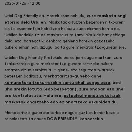
2023/01/26 - 12:00
Urbil Dog Friendly da. Horrek esan nahi du,
zure maskota ongi
. Maskotak dituzten bezeroen nitxoaren
etorria dela Urbilen
bisita-esperientzia hobetzea helburu duen ekimen berria da.
Urbilen badakigu zure maskota zure familiako kide bat gehiago
dela, eta, horregatik, denbora gehiena harekin gozatzeko
aukera eman nahi dizugu, baita gure merkataritza-gunean ere.
Urbilen Dog Friendly Protokolo berria jarri dugu martxan, zure
txakurrarekin gure merkataritza-gunera sartzeko aukera
ematen dizun zerbitzua. Higiene- eta segurtasun-arauak
betetzen badituzu,
merkataritza-guneko gune
,
komunetara txakurrarekin sartu ahal izango zara
beti
uhalarekin lotuta (edo besoetan), zure ondoan eta une
oro kontrolatuta. Hala ere,
establezimendu bakoitzak
maskotak onartzeko edo ez onartzeko eskubidea du.
Merkataritza-gunerako sarbide nagusi guztiak behar bezala
seinaleztatuta daude
DOG FRIENDLY ikonoarekin.