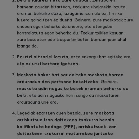
. Zentroaren
Beti uhalarekin eta zure ondoan
barnean zauden bitartean, txakurra uhalarekin lotuta
eraman beharko duzu, luzagarria izan ala ez, 1 m-ko
luzera gainditzen ez duena. Gainera, zure maskotak zure
ondoan egon beharko du uneoro, eta etengabe
kontrolatuta egon beharko du. Txakur txikien kasuan,
zure besoetan edo trasportin baten barruan joan ahal
izango da.
, ezta enkargu bat egiteko ere,
Ez utzi altzariei lotuta
eta
ez utzi bertara igotzen.
Maskota bakar bat sar daiteke maskota horren
Gainera,
arduradun den pertsona bakoitzeko.
maskota adin nagusiko batek eraman beharko du
eta adin nagusiko hori izango da maskotaren
beti,
arduraduna une oro.
Legediak ezartzen duen bezala,
zure maskota
arriskutsua izan daitekeen txakurra bezala
kalifikatuta badago (PPP), arriskutsuak izan
daitezkeen txakurrei muturrekoa jartzeko