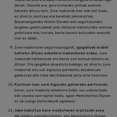
dezan. Edonola ere, gorotzetarako poltsak eraman
beharko dituzu beti. Zure txakurrak ihes txiki bat badu,
ez ahaztu jasotzea eta berehala jakinaraztea
Bezeroenganako Arreta Guneko edo segurtasuneko
langileei, garbitzaileak joan daitezen kaltetutako eremua
garbitzera eta, horrela, beste bezero batzuekin arazorik
izan ez dadin.
Zure maskotaren segurtasunagatik,
igogailuak erabili
zure
beharko dituzu eskailera mekanikoen ordez,
txakurrak hankatxoak eta beste zati batzuk kaltetu ez
ditzan. Eta igogailua okupatuta badago, ez ahaztu zure
maskotak eta zuk espazioa partekatu dezakezuen
galdetzea edo hobe den bidaiariak jaitsi arte itxarotea.
Kontuan izan zure inguruko gainerako pertsonak;
beraz, zure maskota oldarkorra bada, oso urduria bada
edo zaunka sarri egiten badu, agian Merkataritza Gunea
ez da izango bisita-lekurik egokiena.
Jabe bakoitza bere maskotaren erantzule osoa
Urbilera egindako bisitan, eta Merkataritza Gunea
da