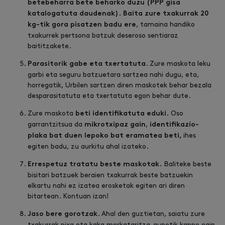
betebeharra bete beharko duzu (PPP gisa
katalogatuta daudenak).
Baita zure txakurrak 20
, tamaina handiko
kg-tik gora pisatzen badu ere
txakurrek pertsona batzuk deseroso sentiaraz
baititzakete.
. Zure maskota leku
Parasitorik gabe eta txertatuta
garbi eta seguru batzuetara sartzea nahi dugu, eta,
horregatik, Urbilen sartzen diren maskotek behar bezala
desparasitatuta eta txertatuta egon behar dute.
Zure maskota
Oso
beti identifikatuta eduki.
garrantzitsua da
,
mikrotxipaz gain
identifikazio-
ihes
plaka bat duen lepoko bat eramatea beti,
egiten badu, zu aurkitu ahal izateko.
Baliteke beste
Errespetuz tratatu beste maskotak.
bisitari batzuek beraien txakurrak beste batzuekin
elkartu nahi ez izatea erosketak egiten ari diren
bitartean. Kontuan izan!
. Ahal den guztietan, saiatu zure
Jaso bere gorotzak
txakurrak pixa eta kaka merkataritza-gunetik kanpo egin