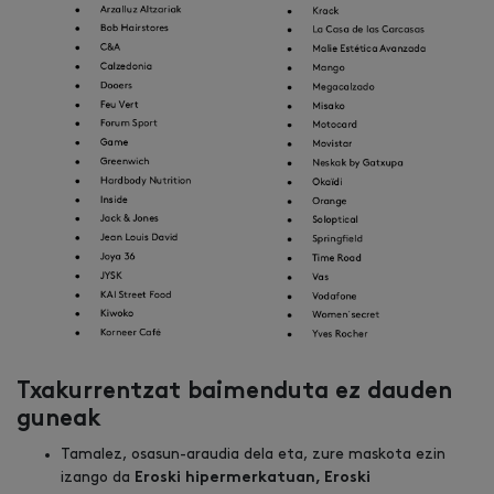
Txakurrentzat baimenduta ez dauden
guneak
Tamalez, osasun-araudia dela eta, zure maskota ezin
izango da
Eroski hipermerkatuan, Eroski