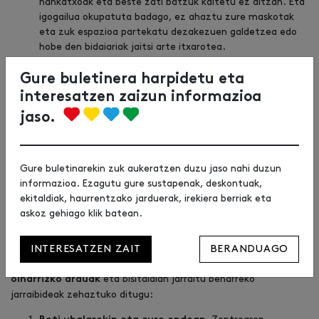
hankatxoak eta beste zati batzuk kaltetu ez ditzan. Eta
igogailua okupatuta badago, ez ahaztu zure maskotak
eta zuk espazioa partekatu dezakezuen galdetzea edo
hobe den bidaiariak jaitsi arte itxarotea.
Maskotak ezin dira sartu zentroko
komunetara eta
Gure buletinera harpidetu eta
edoskitze-gelara.
interesatzen zaizun informazioa
jaso.
Dog Friendly arauak Urbilen
Zure maskotarekin Urbil bisitatzea erraza eta erosoa izan
Gure buletinarekin zuk aukeratzen duzu jaso nahi duzun
dadin, eta denok Urbilen egonaldi atsegina izan dezagun,
Dog
informazioa. Ezagutu gure sustapenak, deskontuak,
Friendly Protokoloa sortu dugu. Oinarrizko bizikidetza-
ekitaldiak, haurrentzako jarduerak, irekiera berriak eta
arauak dira, eta zure maskotaren jabe gisa errespetatu
askoz gehiago klik batean.
, bisitarien, langileen eta txakurren arteko
beharko dituzu
bizikidetza ona mantentzeko.
INTERESATZEN ZAIT
BERANDUAGO
Jarraian,
maskoten jabeek
bete beharko dituzten
eta bisitaldian jarraitu beharreko
oinarrizko arauak
jarraibideak zehaztuko ditugu: