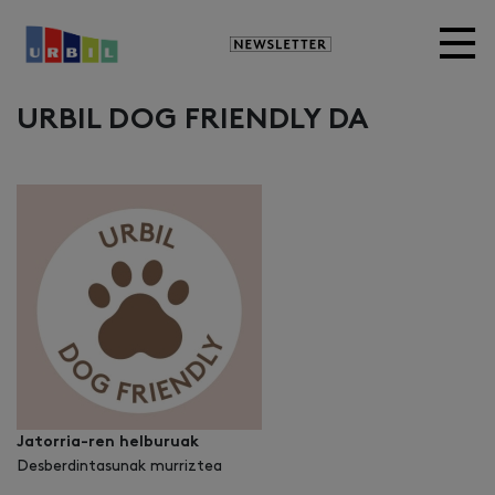
Newsletter
URBIL DOG FRIENDLY DA
Jatorria-ren helburuak
Desberdintasunak murriztea