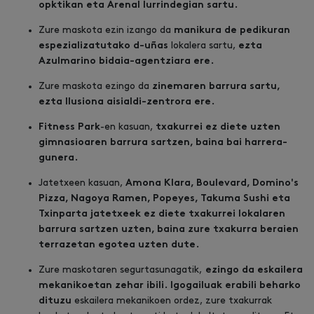
opktikan eta Arenal lurrindegian sartu.
Zure maskota ezin izango da
manikura de pedikuran
lokalera sartu,
espezializatutako d-uñas
ezta
Azulmarino bidaia-agentziara ere.
Zure maskota ezingo da
zinemaren barrura sartu,
ezta Ilusiona aisialdi-zentrora ere.
-en kasuan,
Fitness Park
txakurrei ez diete uzten
gimnasioaren barrura sartzen, baina bai harrera-
gunera.
Jatetxeen kasuan,
Amona Klara, Boulevard, Domino's
Pizza, Nagoya Ramen,
Popeyes, Takuma Sushi eta
Txinparta jatetxeek ez diete txakurrei lokalaren
barrura sartzen uzten, baina zure txakurra beraien
terrazetan egotea uzten dute.
Zure maskotaren segurtasunagatik,
ezingo da eskailera
mekanikoetan zehar ibili.
Igogailuak erabili beharko
eskailera mekanikoen ordez, zure txakurrak
dituzu