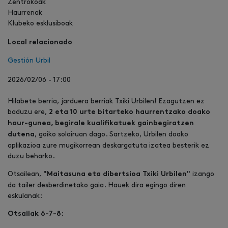
Zentrokoak
Haurrenak
Klubeko esklusiboak
Local relacionado
Gestión Urbil
2026/02/06 - 17:00
Hilabete berria, jarduera berriak Txiki Urbilen! Ezagutzen ez
baduzu ere,
2 eta 10 urte bitarteko haurrentzako doako
haur-gunea, begirale kualifikatuek gainbegiratzen
, goiko solairuan dago. Sartzeko, Urbilen doako
dutena
aplikazioa zure mugikorrean deskargatuta izatea besterik ez
duzu beharko.
Otsailean,
izango
"Maitasuna eta dibertsioa Txiki Urbilen"
da tailer desberdinetako gaia. Hauek dira egingo diren
eskulanak:
Otsailak 6-7-8: