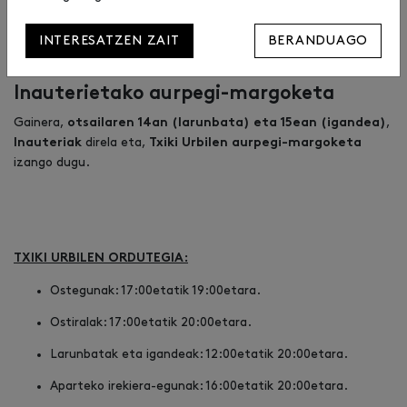
Sormena mugimenduan, eva gomarekin, sokarekin,
begiekin eta errotuladoreekin.
INTERESATZEN ZAIT
BERANDUAGO
Inauterietako aurpegi-margoketa
Gainera,
,
otsailaren 14an (larunbata) eta 15ean (igandea)
direla eta,
Inauteriak
Txiki Urbilen aurpegi-margoketa
izango dugu.
TXIKI URBILEN ORDUTEGIA:
Ostegunak: 17:00etatik 19:00etara.
Ostiralak: 17:00etatik 20:00etara.
Larunbatak eta igandeak: 12:00etatik 20:00etara.
Aparteko irekiera-egunak: 16:00etatik 20:00etara.