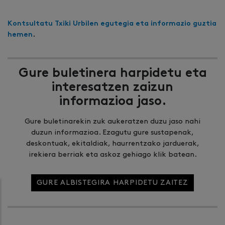
Kontsultatu Txiki Urbilen egutegia eta informazio guztia
hemen
.
Gure buletinera harpidetu eta
interesatzen zaizun
informazioa jaso.
Gure buletinarekin zuk aukeratzen duzu jaso nahi
duzun informazioa. Ezagutu gure sustapenak,
deskontuak, ekitaldiak, haurrentzako jarduerak,
irekiera berriak eta askoz gehiago klik batean.
GURE ALBISTEGIRA HARPIDETU ZAITEZ