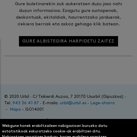
Gure buletinarekin zuk aukeratzen duzu jaso nahi
duzun informazioa. Ezagutu gure sustapenak,
deskontuak, ekitaldiak, haurrentzako jarduerak,
irekiera berriak eta askoz gehiago klik batean.
GURE ALBISTEGIRA HARPIDETU ZAITEZ
© 2020 Urbil · C/ Txikierdi Auzoa, 7 20170 Usurbil (Gipuzkoa) ·
Tel.
943 36 41 87
· E-maila.
urbil@urbil.es
·
Lege-oharra
-
Mapa
- ISO14001
Webgune honek erabiltzaileen nabigazioari buruzko datu
estatistikoak eskuratzeko cookie-ak erabiltzen ditu.
Nabigatzen jarraitzen baduzu, horien erabilera onartzen