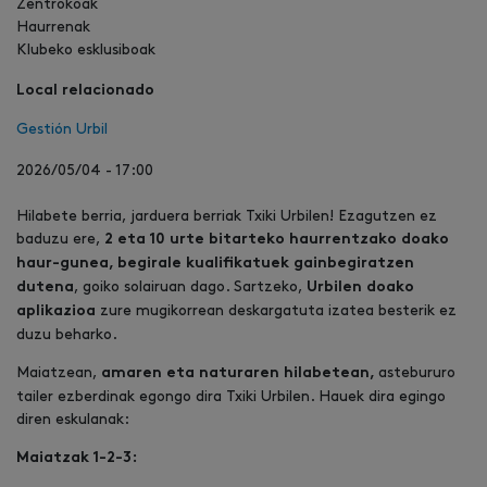
Zentrokoak
Haurrenak
Klubeko esklusiboak
Local relacionado
Gestión Urbil
2026/05/04 - 17:00
Hilabete berria, jarduera berriak Txiki Urbilen! Ezagutzen ez
baduzu ere,
2 eta 10 urte bitarteko haurrentzako doako
haur-gunea, begirale kualifikatuek gainbegiratzen
, goiko solairuan dago. Sartzeko,
dutena
Urbilen doako
zure mugikorrean deskargatuta izatea besterik ez
aplikazioa
duzu beharko.
Maiatzean,
astebururo
amaren eta naturaren hilabetean,
tailer ezberdinak egongo dira Txiki Urbilen. Hauek dira egingo
diren eskulanak:
Maiatzak 1-2-3: