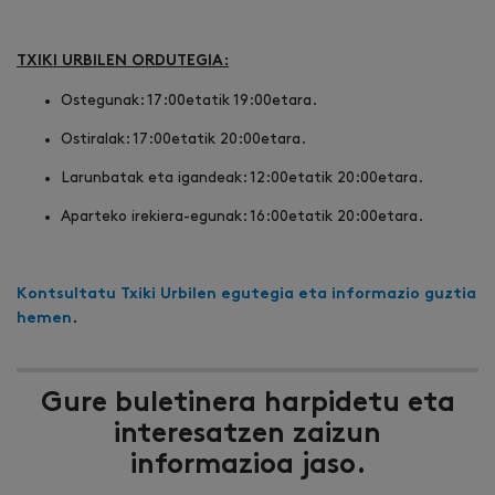
TXIKI URBILEN ORDUTEGIA:
Ostegunak: 17:00etatik 19:00etara.
Ostiralak: 17:00etatik 20:00etara.
Larunbatak eta igandeak: 12:00etatik 20:00etara.
Aparteko irekiera-egunak: 16:00etatik 20:00etara.
Kontsultatu Txiki Urbilen egutegia eta informazio guztia
hemen
.
Gure buletinera harpidetu eta
interesatzen zaizun
informazioa jaso.