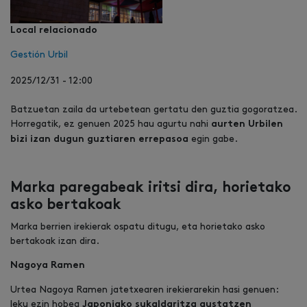
Local relacionado
Gestión Urbil
2025/12/31 - 12:00
Batzuetan zaila da urtebetean gertatu den guztia gogoratzea.
Horregatik, ez genuen 2025 hau agurtu nahi
aurten Urbilen
egin gabe.
bizi izan dugun guztiaren errepasoa
Marka paregabeak iritsi dira, horietako
asko bertakoak
Marka berrien irekierak ospatu ditugu, eta horietako asko
bertakoak izan dira.
Nagoya Ramen
Urtea Nagoya Ramen jatetxearen irekierarekin hasi genuen:
leku ezin hobea
Japoniako sukaldaritza gustatzen