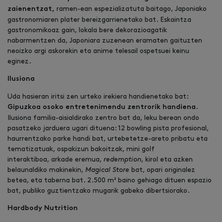
ramen-ean espezializatuta baitago, Japoniako
zaienentzat,
gastronomiaren plater bereizgarrienetako bat. Eskaintza
gastronomikoaz gain, lokala bere dekorazioagatik
nabarmentzen da, Japoniara zuzenean eramaten gaituzten
neoizko argi askorekin eta anime telesail ospetsuei keinu
eginez.
Ilusiona
Uda hasieran iritsi zen urteko irekiera handienetako bat:
.
Gipuzkoa osoko entretenimendu zentrorik handiena
Ilusiona familia-aisialdirako zentro bat da, leku berean ondo
pasatzeko jarduera ugari dituena: 12 bowling pista profesional,
haurrentzako parke handi bat, urtebetetze-areto pribatu eta
tematizatuak, ospakizun bakoitzak, mini golf
interaktiboa, arkade eremua,
redemption
, kirol eta azken
belaunaldiko makinekin,
Magical Store
bat, opari originalez
betea, eta taberna bat. 2.500 m² baino gehiago dituen espazio
bat, publiko guztientzako mugarik gabeko dibertsiorako.
Hardbody Nutrition