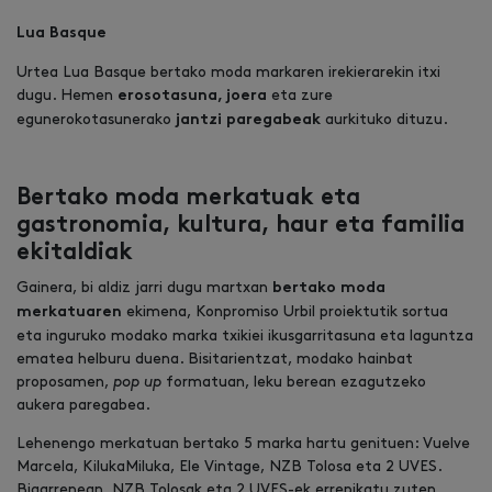
Lua Basque
Urtea Lua Basque bertako moda markaren irekierarekin itxi
dugu. Hemen
eta zure
erosotasuna, joera
egunerokotasunerako
aurkituko dituzu.
jantzi paregabeak
Bertako moda merkatuak eta
gastronomia, kultura, haur eta familia
ekitaldiak
Gainera, bi aldiz jarri dugu martxan
bertako moda
ekimena, Konpromiso Urbil proiektutik sortua
merkatuaren
eta inguruko modako marka txikiei ikusgarritasuna eta laguntza
ematea helburu duena. Bisitarientzat, modako hainbat
proposamen,
pop up
formatuan, leku berean ezagutzeko
aukera paregabea.
Lehenengo merkatuan bertako 5 marka hartu genituen: Vuelve
Marcela, KilukaMiluka, Ele Vintage, NZB Tolosa eta 2 UVES.
Bigarrenean, NZB Tolosak eta 2 UVES-ek errepikatu zuten,