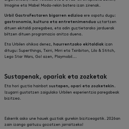
Imagine eta Mabel Moda-rekin batera izan zirenak.
ere ospatu dugu:
Urbil GastroFestaren bigarren edizioa
uztartzen
gastronomia, kultura eta entretenimendua
dituen ekitaldi paregabea, eta adin guztietarako jarduerak
biltzen dituen programazio anitza duena.
Eta Urbilen ohikoa denez,
izan
haurrentzako ekitaldiak
ditugu: Superthings, Txirri, Mirri eta Txiribiton, Lilo & Stitch,
Lego Star Wars, Go! azen, Playmobil...
Sustapenak, opariak eta zozketak
Eta hori guztia hainbat
sustapen, opari eta zozketekin.
Izugarri gustatzen zaigulako Urbilen esperientzia paregabeak
bizitzea.
Eskerrik asko une hauek guztiak gurekin bizitzeagatik. 2026an
zain izango gaituzu gozatzen jarraitzeko!