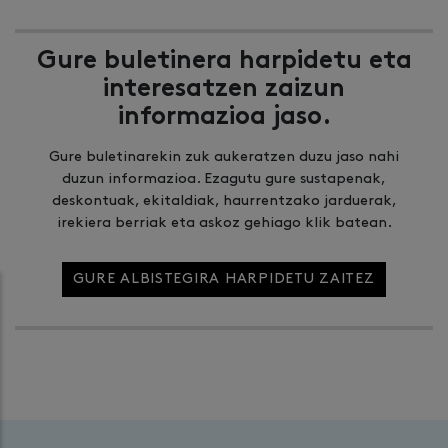
Gure buletinera harpidetu eta
interesatzen zaizun
informazioa jaso.
Gure buletinarekin zuk aukeratzen duzu jaso nahi
duzun informazioa. Ezagutu gure sustapenak,
deskontuak, ekitaldiak, haurrentzako jarduerak,
irekiera berriak eta askoz gehiago klik batean.
GURE ALBISTEGIRA HARPIDETU ZAITEZ