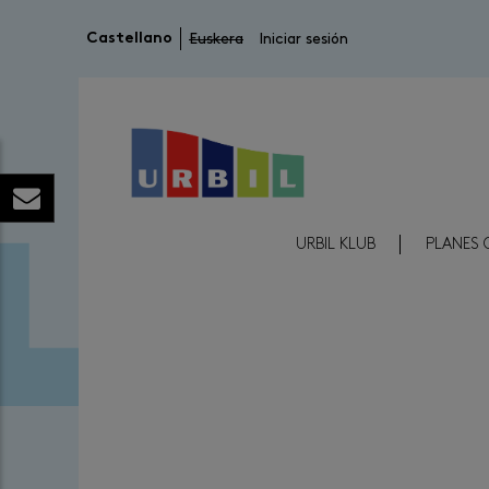
Menú de cuenta de usuario
Castellano
Euskera
Iniciar sesión
Menú Reducido Cabecera
URBIL KLUB
PLANES 
Image