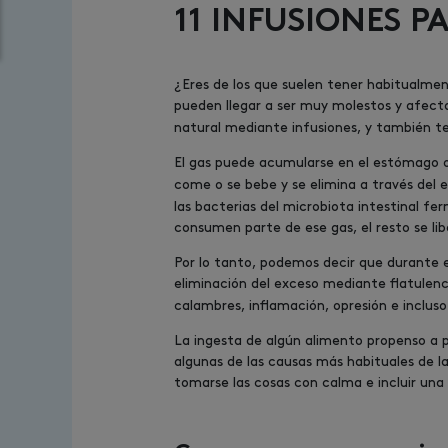
11 INFUSIONES P
¿Eres de los que suelen tener habitualmen
pueden llegar a ser muy molestos y afecta
natural mediante infusiones, y también t
El gas puede acumularse en el estómago o
come o se bebe y se elimina a través del 
las bacterias del microbiota intestinal fe
consumen parte de ese gas, el resto se li
Por lo tanto, podemos decir que durante el
eliminación del exceso mediante flatulenci
calambres, inflamación, opresión e inclus
La ingesta de algún alimento propenso a p
algunas de las causas más habituales de l
tomarse las cosas con calma e incluir una