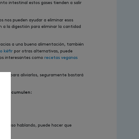
o intestinal estos gases tienden a salir
s nos pueden ayudar a eliminar esos
 a la digestión para eliminar la cantidad
acias a una buena alimentación, también
o kéfir
por otras alternativas, puede
ulos interesantes como
recetas veganas
les, para aliviarlos, seguramente bastará
 nos acumulen:
 incluso hablando, puede hacer que