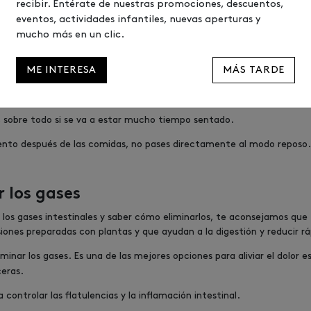
recibir. Entérate de nuestras promociones, descuentos,
beber con pajita o beber directamente de la botella, ya que de estas 
eventos, actividades infantiles, nuevas aperturas y
mucho más en un clic.
das o bebe poca cantidad.
ME INTERESA
MÁS TARDE
cas chicle, tiendes a tragar aire, lo que aumenta la probabilidad de 
alto contenido en carbohidratos, ya que son los que pueden resultar 
 sobre todo si se va a estar mucho tiempo sentado.
ento después de las comidas, no pases directamente al modo reposo.
r los gases
a los gases intestinales y saber cómo eliminarlos, te aconsejamos qu
iones preparadas con plantas y que ayudan a la digestión y reducir r
inar los gases. Es una de las mejores opciones para aliviar el dolor 
ceras.
ontrolar las flatulencias y la inflamación intestinal.