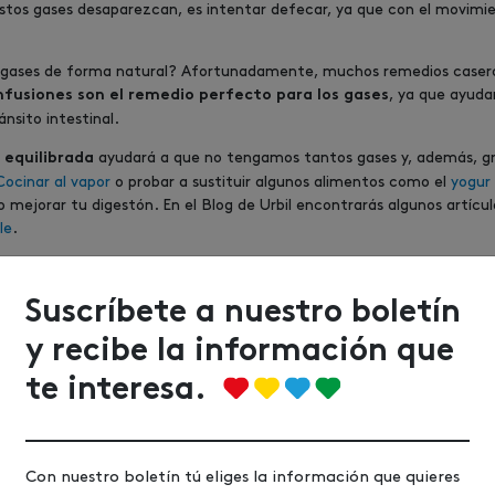
tos gases desaparezcan, es intentar defecar, ya que con el movimient
s gases de forma natural? Afortunadamente, muchos remedios casero
, ya que ayudan
nfusiones son el remedio perfecto para los gases
nsito intestinal.
ayudará a que no tengamos tantos gases y, además, gr
 equilibrada
Cocinar al vapor
o probar a sustituir algunos alimentos como el
yogur 
 o mejorar tu digestón. En el Blog de Urbil encontrarás algunos artíc
le
.
ene un importante papel en cuanto a la formación de gases intestina
 algunos cambios en la dieta.
Suscríbete a nuestro boletín
remedios caseros para eliminar los gases y para evitar que se
y recibe la información que
rque eso puede causar hinchazón, molestias y dolor.
te interesa.
 se liberará cualquier gas atrapado en los intestinos.
sticar bien los alimentos. Comer demasiado rápido o moviéndote, e
po, lo que provoca dolor relacionado con los gases.
Con nuestro boletín tú eliges la información que quieres