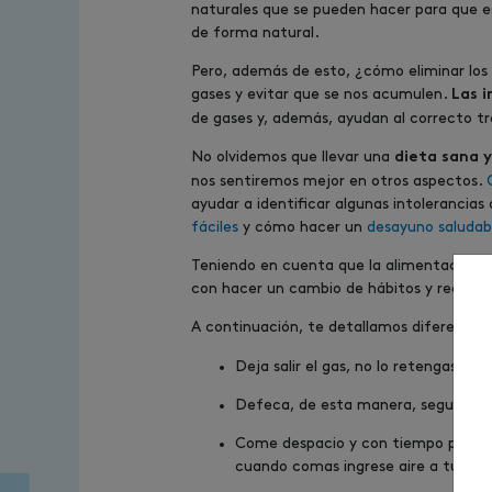
naturales que se pueden hacer para que es
de forma natural.
Pero, además de esto, ¿cómo eliminar lo
gases y evitar que se nos acumulen.
Las i
de gases y, además, ayudan al correcto trá
No olvidemos que llevar una
dieta sana y
nos sentiremos mejor en otros aspectos.
ayudar a identificar algunas intolerancias
fáciles
y cómo hacer un
desayuno saludab
Teniendo en cuenta que la alimentación ti
con hacer un cambio de hábitos y realizar
A continuación, te detallamos diferentes
Deja salir el gas, no lo retengas po
Defeca, de esta manera, seguramente
Come despacio y con tiempo para ma
cuando comas ingrese aire a tu cuer