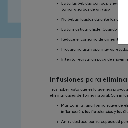
Evita las bebidas con gas, y evita 
tomar a sorbos de un vaso.
No bebas líquidos durante las comi
Evita masticar chicle. Cuando masti
Reduce el consumo de alimentos con 
Procura no usar ropa muy apretada,
Intenta realizar un poco de movimi
Infusiones para elimina
Tras haber visto qué es lo que nos provoc
eliminar gases de forma natural. Son infus
una forma suave de elim
Manzanilla:
inflamación, las flatulencias y las úl
destaca por su capacidad para c
Anís: