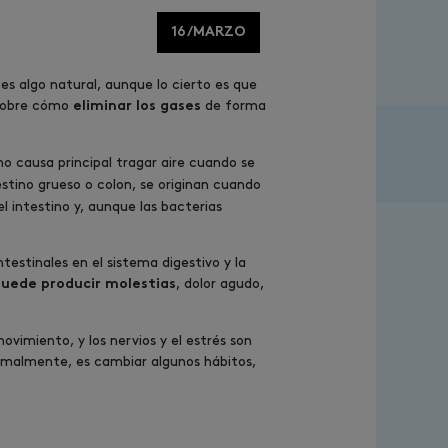
16/MARZO
s algo natural, aunque lo cierto es que
r sobre cómo
de forma
eliminar los gases
mo causa principal tragar aire cuando se
stino grueso o colon, se originan cuando
l intestino y, aunque las bacterias
estinales en el sistema digestivo y la
, dolor agudo,
uede producir molestias
vimiento, y los nervios y el estrés son
ormalmente, es cambiar algunos hábitos,