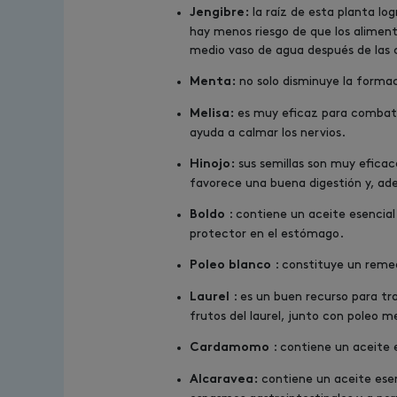
la raíz de esta planta lo
Jengibre:
hay menos riesgo de que los alimen
medio vaso de agua después de las 
no solo disminuye la formaci
Menta:
es muy eficaz para combatir
Melisa:
ayuda a calmar los nervios.
sus semillas son muy eficace
Hinojo:
favorece una buena digestión y, ade
: contiene un aceite esencial
Boldo
protector en el estómago.
: constituye un remedi
Poleo blanco
: es un buen recurso para tra
Laurel
frutos del laurel, junto con poleo 
: contiene un aceite 
Cardamomo
contiene un aceite esenc
Alcaravea: