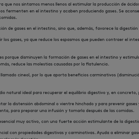
gra que nos sintamos menos llenos al estimular la producción de ácidos
tos fermenten en el intestino y acaben produciendo gases. Se acons
comidas.
ón de gases en el intestino, sino que, además, favorece la digestión 
 los gases, ya que reduce los espasmos que pueden contraer el intes
s porque disminuyen la formación de gases en el intestino y estimula
más, reduce las molestias causadas por la flatulencia.
 llamado cineol, por lo que aporta beneficios carminativos (disminuc
o natural ideal para recuperar el equilibrio digestivo y, en concreto, 
tar la distensión abdominal o vientre hinchado y para prevenir gases y
menta, para preparar una infusión y tomarla después de las comidas.
esencial muy activo, con una fuerte acción estimulante de la digesti
ial con propiedades digestivas y carminativas. Ayuda a eliminar gases