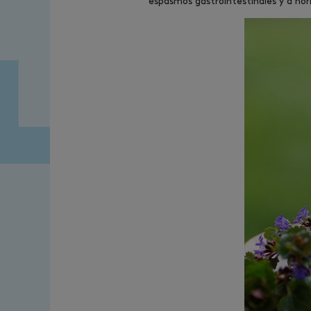
espasmos gastrointestinales y a norm