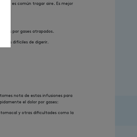
formas es común tragar aire. Es mejor
dolores por gases atrapados.
más difíciles de digerir.
e tomes nota de estas infusiones para
ápidamente el dolor por gases:
estomacal y otras dificultades como la