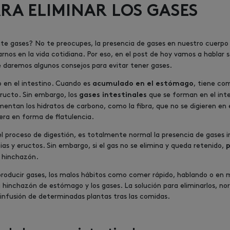
ARA ELIMINAR LOS GASES
te gases? No te preocupes, la presencia de gases en nuestro cuerpo e
rnos en la vida cotidiana. Por eso, en el post de hoy vamos a habla
e daremos algunos consejos para evitar tener gases.
 en el intestino. Cuando es
, tiene co
acumulado en el estómago
eructo. Sin embargo, los
que se forman en el inte
gases intestinales
rmentan los hidratos de carbono, como la fibra, que no se digieren en e
bera en forma de flatulencia.
 proceso de digestión, es totalmente normal la presencia de gases int
as y eructos. Sin embargo, si el gas no se elimina y queda retenido,
p
o hinchazón.
roducir gases, los malos hábitos como comer rápido, hablando o en mo
a hinchazón de estómago y los gases. La solución para eliminarlos, n
 infusión de determinadas plantas tras las comidas.