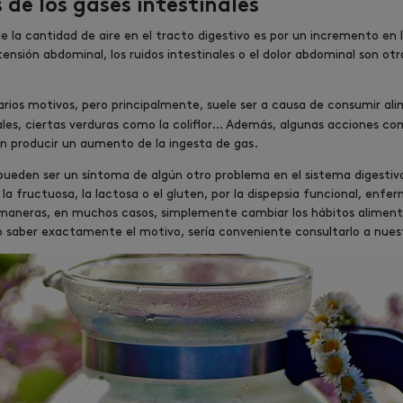
de los gases intestinales
la cantidad de aire en el tracto digestivo es por un incremento en l
tensión abdominal, los ruidos intestinales o el dolor abdominal son ot
rios motivos, pero principalmente, suele ser a causa de consumir a
ales, ciertas verduras como la coliflor… Además, algunas acciones com
 producir un aumento de la ingesta de gas.
pueden ser un síntoma de algún otro problema en el sistema digestiv
la fructuosa, la lactosa o el gluten, por la dispepsia funcional, enfe
s maneras, en muchos casos, simplemente cambiar los hábitos alimenti
no saber exactamente el motivo, sería conveniente consultarlo a nue