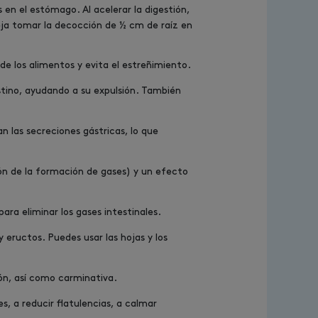
 en el estómago. Al acelerar la digestión,
eja tomar la decocción de ½ cm de raíz en
de los alimentos y evita el estreñimiento.
tino, ayudando a su expulsión. También
n las secreciones gástricas, lo que
ión de la formación de gases) y un efecto
para eliminar los gases intestinales.
 eructos. Puedes usar las hojas y los
ón, así como carminativa.
, a reducir flatulencias, a calmar