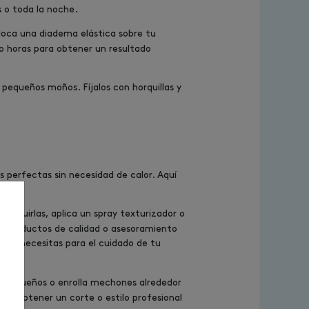
 o toda la noche.
loca una diadema elástica sobre tu
ro horas para obtener un resultado
pequeños moños. Fíjalos con horquillas y
perfectas sin necesidad de calor. Aquí
nseguirlas, aplica un spray texturizador o
as productos de calidad o asesoramiento
 que necesitas para el cuidado de tu
s pequeños o enrolla mechones alrededor
ra obtener un corte o estilo profesional