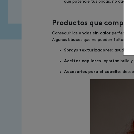
que potencie tus ondas, no dudes en
Productos que comple
Conseguir las
perfectas no
ondas sin calor
Algunos básicos que no pueden faltar en t
ayudan a f
Sprays texturizadores:
aportan brillo y
Aceites capilares:
desde
Accesorios para el cabello: