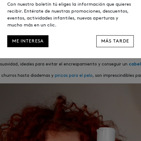
 visitar
, la peluquería de confianza en Urbil.
Jean Louis David
Con nuestro boletín tú eliges la información que quieres
recibir. Entérate de nuestras promociones, descuentos,
eventos, actividades infantiles, nuevas aperturas y
mentan tus ondas
mucho más en un clic.
 solo depende de la técnica, sino también de los productos que utilic
ME INTERESA
MÁS TARDE
u rutina incluyen:
ijar las ondas y a dar un acabado natural.
 suavidad, ideales para evitar el encrespamiento y conseguir un
cabel
 churros hasta diademas y
pinzas para el pelo
, son imprescindibles pa