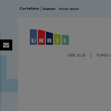
Menú de cuenta de usuario
Castellano
Euskera
Iniciar sesión
Menú Reducido Cabecera
URBIL KLUB
PLANES 
Image