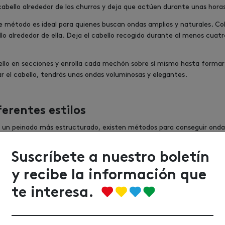
bello alrededor de los churros y deja que actúen durante unas horas
 método es ideal para quienes buscan ondas amplias y naturales. Co
o alrededor de ella. Deja el cabello recogido durante al menos cuat
ello en secciones y enrolla cada mechón sobre sí mismo hasta formar 
tar el cabello, tendrás unas ondas voluminosas y elegantes.
erentes estilos
 un peinado más estructurado, existen métodos para conseguir ondas 
los según tus preferencias:
Suscríbete a nuestro boletín
as surferas son perfectas para un look desenfadado y playero. Para co
ealiza trenzas sueltas y déjalas actuar durante la noche. Si necesit
y recibe la información que
, ubicado en nuestro centro comercial, encontrarás todo lo
irstores
te interesa.
grar ondas en cabello corto también es posible. Opta por churros má
tirá añadir volumen y movimiento a tu melena corta sin esfuerzo. Pa