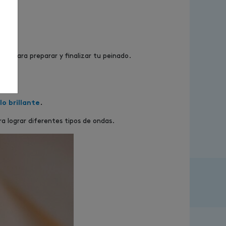
es para preparar y finalizar tu peinado.
lo brillante
.
ra lograr diferentes tipos de ondas.