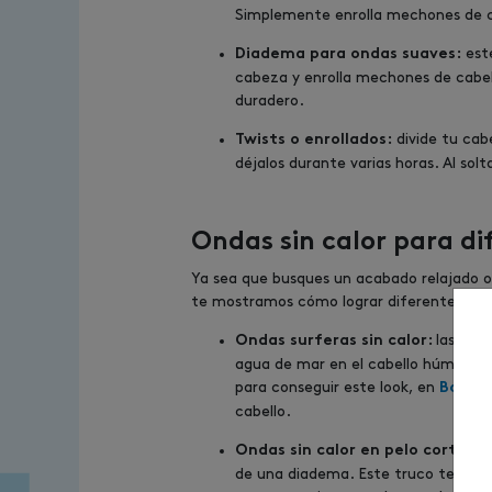
Simplemente enrolla mechones de ca
este
Diadema para ondas suaves:
cabeza y enrolla mechones de cabell
duradero.
divide tu cab
Twists o enrollados:
déjalos durante varias horas. Al sol
Ondas sin calor para dif
Ya sea que busques un acabado relajado o
te mostramos cómo lograr diferentes esti
las ond
Ondas surferas sin calor:
agua de mar en el cabello húmedo, r
para conseguir este look, en
Bob Ha
cabello.
lo
Ondas sin calor en pelo corto:
de una diadema. Este truco te permi