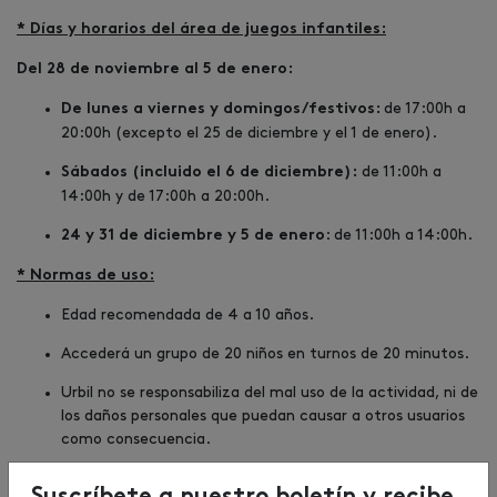
* Días y horarios del área de juegos infantiles:
Del 28 de noviembre al 5 de enero:
de 17:00h a
De lunes a viernes y domingos/festivos:
20:00h (excepto el 25 de diciembre y el 1 de enero).
de 11:00h a
Sábados (incluido el 6 de diciembre):
14:00h y de 17:00h a 20:00h.
: de 11:00h a 14:00h.
24 y 31 de diciembre y 5 de enero
* Normas de uso:
Edad recomendada de 4 a 10 años.
Accederá un grupo de 20 niños en turnos de 20 minutos.
Urbil no se responsabiliza del mal uso de la actividad, ni de
los daños personales que puedan causar a otros usuarios
como consecuencia.