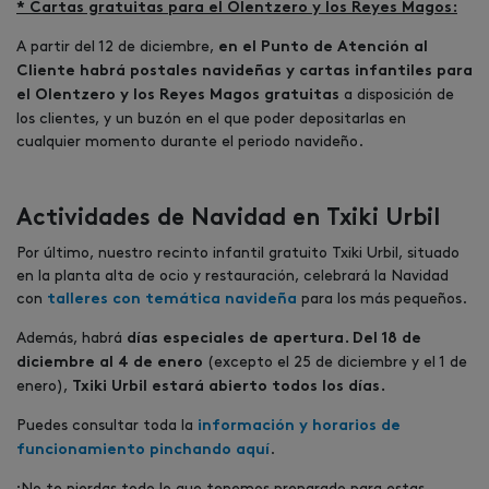
* Cartas gratuitas para el Olentzero y los Reyes Magos:
A partir del 12 de diciembre,
en el Punto de Atención al
Cliente habrá postales navideñas y cartas infantiles para
a disposición de
el Olentzero y los Reyes Magos gratuitas
los clientes, y un buzón en el que poder depositarlas en
cualquier momento durante el periodo navideño.
Actividades de Navidad en Txiki Urbil
Por último, nuestro recinto infantil gratuito Txiki Urbil, situado
en la planta alta de ocio y restauración, celebrará la Navidad
con
para los más pequeños.
talleres con temática navideña
Además, habrá
días especiales de apertura. Del 18 de
(excepto el 25 de diciembre y el 1 de
diciembre al 4 de enero
enero),
Txiki Urbil estará abierto todos los días.
Puedes consultar toda la
información y horarios de
.
funcionamiento pinchando aquí
¡No te pierdas todo lo que tenemos preparado para estas