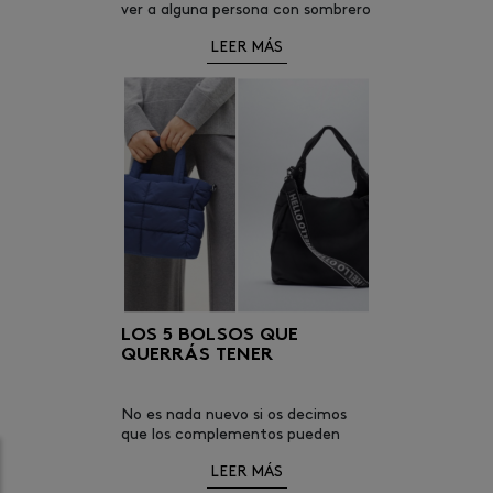
ver a alguna persona con sombrero
y desprendiendo elegancia y os
LEER MÁS
hayáis preguntado: “¿Cómo se
puede llevar un sombrero en
verano? Yo también llevaría
LOS 5 BOLSOS QUE
QUERRÁS TENER
No es nada nuevo si os decimos
que los complementos pueden
llegar a ser tan importantes como
LEER MÁS
las prendas a la hora de crear un