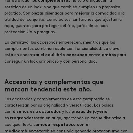
Por otro lado, los
no solo enriquecen la
complementos
estética de un look, sino que también cumplen un propósito
práctico. Son piezas diseñadas para mejorar la comodidad o la
utilidad del conjunto, como bolsos, cinturones que ajustan la
ropa, guantes para proteger del frío, gafas de sol con
protección UV o paraguas.
En definitiva, los accesorios embellecen, mientras que los
complementos combinan estilo con funcionalidad. La clave
está en encontrar el
para
equilibrio adecuado entre ambos
conseguir un look armonioso y con personalidad.
Accesorios y complementos que
marcan tendencia este año.
Los accesorios y complementos de esta temporada se
caracterizan por su originalidad y versatilidad. Los bolsos
con
y las
diseños estructurados
piezas de joyería
están en auge, aportando un toque distintivo a
extragrandes
cualquier look. La
moda respetuosa con el
también continúa ganando protagonismo con
medioambiente