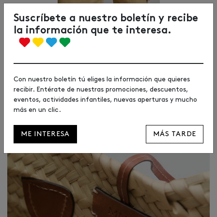
Suscríbete a nuestro boletín y recibe
– Cinturón piel logo en relieve – 55,00€
Pepe Jeans
la información que te interesa.
Con nuestro boletín tú eliges la información que quieres
recibir. Entérate de nuestras promociones, descuentos,
eventos, actividades infantiles, nuevas aperturas y mucho
más en un clic.
ME INTERESA
MÁS TARDE