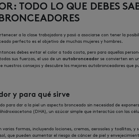
R: TODO LO QUE DEBES SA
OBRONCEADORES
tenecer a la clase trabajadora y pasó a asociarse con tener la posibi
onceado perfecto es el objetivo de muchas mujeres y hombres.
entonces debes evitar el color a toda costa, pero para aquellas perso
todas sus fuerzas, el uso de un
se convierten en un
autobronceador
e nuestros consejos y descubre los mejores autobronceadores que p
or y para qué sirve
 para dar a la piel un aspecto bronceado sin necesidad de exponerse
ihidroxiacetona (DHA), un azúcar simple que interactúa con las célul
varias formas, incluyendo lociones, cremas, aerosoles y toallitas, y 
 sol, que pueden aumentar el riesgo de cáncer de piel y envejecimie