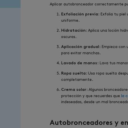
Aplicar autobronceador correctamente pue
: Exfolia tu pie
Exfoliación previa
uniforme.
: Aplica una loción hi
Hidratación
oscuras.
: Empieza con u
Aplicación gradual
para evitar manchas.
: Lava tus mano
Lavado de manos
: Usa ropa suelta despu
Ropa suelta
completamente.
: Algunos bronceadore
Crema solar
protección y que recuerdes que
la 
indeseadas, desde un mal broncead
Autobronceadores y e