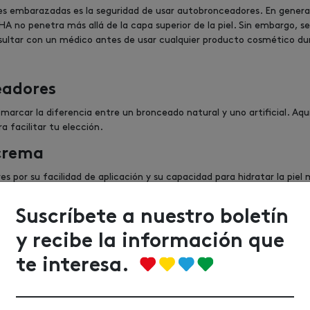
 embarazadas es la seguridad de usar autobronceadores. En general
A no penetra más allá de la capa superior de la piel. Sin embargo, se
nsultar con un médico antes de usar cualquier producto cosmético d
eadores
arcar la diferencia entre un bronceado natural y uno artificial. Aq
 facilitar tu elección.
crema
 por su facilidad de aplicación y su capacidad para hidratar la piel 
a mousse ligera es fácil de aplicar y proporciona un bronceado durad
Suscríbete a nuestro boletín
ner la piel suave.
y recibe la información que
te interesa.