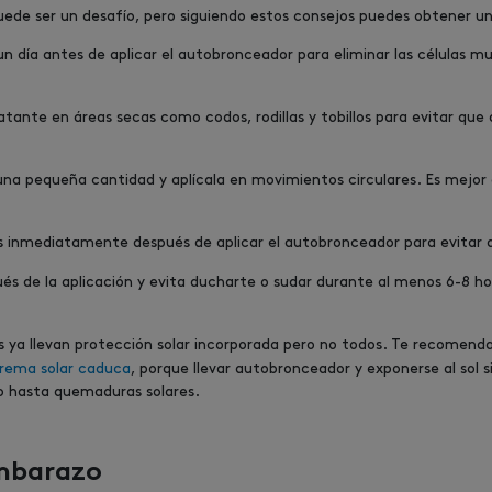
de ser un desafío, pero siguiendo estos consejos puedes obtener u
l un día antes de aplicar el autobronceador para eliminar las células m
dratante en áreas secas como codos, rodillas y tobillos para evitar q
na pequeña cantidad y aplícala en movimientos circulares. Es mejor a
s inmediatamente después de aplicar el autobronceador para evitar
és de la aplicación y evita ducharte o sudar durante al menos 6-8 hor
s ya llevan protección solar incorporada pero no todos. Te recomen
crema solar caduca
, porque llevar autobronceador y exponerse al sol
o hasta quemaduras solares.
mbarazo