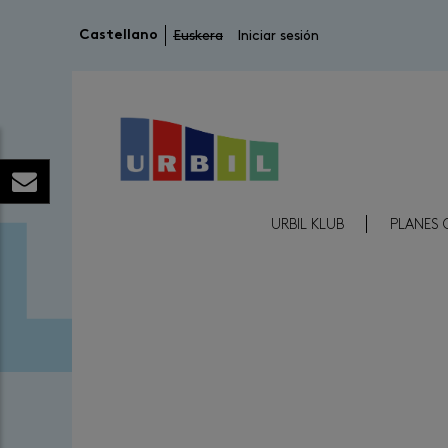
Menú de cuenta de usuario
Castellano
Euskera
Iniciar sesión
Menú Reducido Cabecera
URBIL KLUB
PLANES 
Image