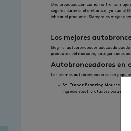
Una preocupación común entre las mujeres
seguros durante el embarazo, ya que el DH
inhalar el producto. Siempre es mejor co
Los mejores autobronc
Elegir el autobronceador adecuado puede m
productos del mercado, categorizados para
Autobronceadores en 
Las cremas autobronceadoras son populares
: Est
St. Tropez Bronzing Mousse
ingredientes hidratantes para mante