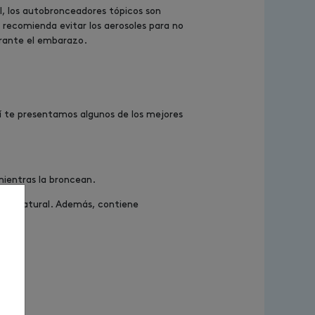
, los autobronceadores tópicos son
 recomienda evitar los aerosoles para no
urante el embarazo.
uí te presentamos algunos de los mejores
mientras la broncean.
ero y natural. Además, contiene