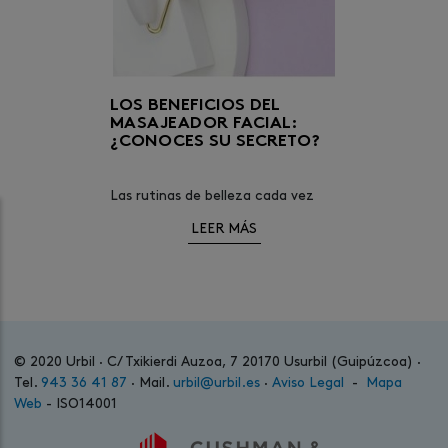
LOS BENEFICIOS DEL
MASAJEADOR FACIAL:
¿CONOCES SU SECRETO?
Las rutinas de belleza cada vez
están más integradas en nuestros
LEER MÁS
días. Los productos ‘beauty’ se
han convertido en un
imprescindible de las listas de
compras.
© 2020 Urbil · C/ Txikierdi Auzoa, 7 20170 Usurbil (Guipúzcoa) ·
Tel.
943 36 41 87
· Mail.
urbil@urbil.es
·
Aviso Legal
-
Mapa
Web
- ISO14001