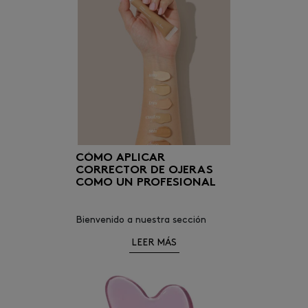
un look de boda, bautizo o una
ocasión especial.
CÓMO APLICAR
CORRECTOR DE OJERAS
COMO UN PROFESIONAL
Bienvenido a nuestra sección
‘beauty’. Estamos felices de
LEER MÁS
mostrarte un nuevo consejo de
belleza para que te hagas tu
maquillaje como una verdadera
profesional.