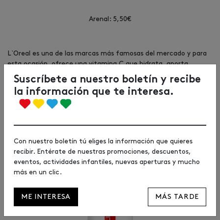
Arenal: 5,50€
L`Oreal es una de las marcas más famosas del mercado y para
esta ocasión, ofrece una vitamina C que hidrata, aporta
luminosidad y deja la piel más lisa desde el primer momento.
Suscríbete a nuestro boletín y recibe
Asimismo, ayuda a mejorar la textura de la piel y la deja más
la información que te interesa.
lisa.
Con nuestro boletín tú eliges la información que quieres
recibir. Entérate de nuestras promociones, descuentos,
eventos, actividades infantiles, nuevas aperturas y mucho
más en un clic.
ME INTERESA
MÁS TARDE