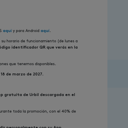
OS
y para Android
.
aquí
aquí
 su horario de funcionamiento (de lunes a
ódigo identificador QR que verás en la
iones que tenemos disponibles.
l 18 de marzo de 2027.
p gratuita de Urbil descargada en el
urante toda la promoción, con el 40% de
dir personalmente con su App