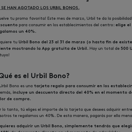
 SE HAN AGOTADO LOS URBIL BONOS.
uelve tu promo favorita! Este mes de marzo, Urbil te da la posibilidad
para consumir en los establecimientos del centro:
scuento
e
lige e
galamos un 40%
.
quiere tu
Urbil Bono del
23 al 31
de marzo (o hasta fin de existe
Hay un total de
iente mostrando la App gratuita de Urbil.
500 U
 tuyo!
Qué es el Urbil Bono?
 Urbil Bono es una
tarjeta regalo para consumir en los estableci
emás,
incluye un descuento directo del 40% en el momento de
lor de compra.
r lo tanto, tú eliges el importe de la tarjeta que desees adquirir ent
sotros te regalamos un 40%. De esta manera, pagarás por ella menos
 quieres adquirir un Urbil Bono, simplemente tendrás que elegir