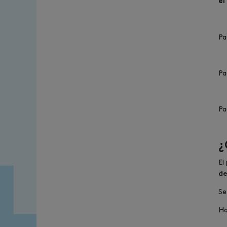
el
Pa
Pa
Pa
¿
El
de
Se
H