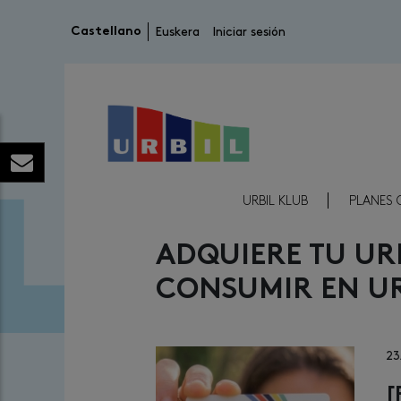
Menú de cuenta de usuario
Castellano
Euskera
Iniciar sesión
Menú Reducido Cabecera
URBIL KLUB
PLANES 
ADQUIERE TU UR
CONSUMIR EN UR
23
[