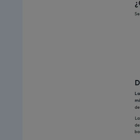
¿
Se
D
La
mi
de
La
de
ba