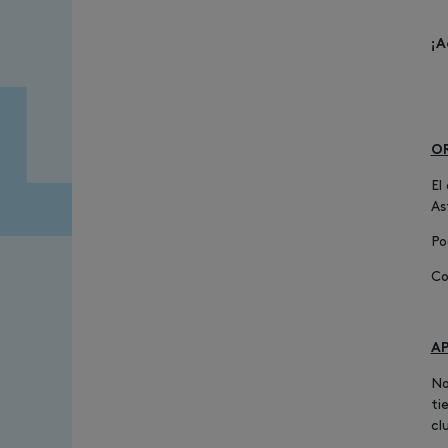
¡A
O
El
As
Po
Co
AP
No
ti
cl