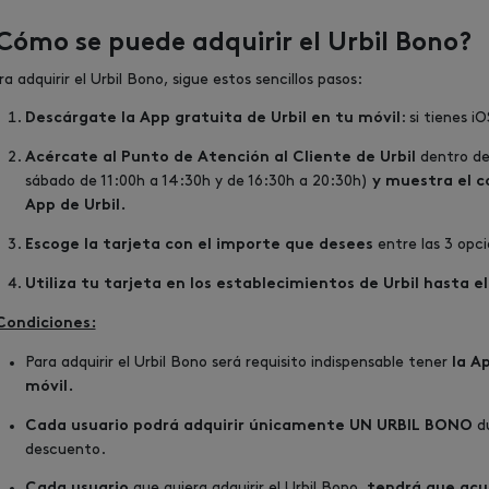
Cómo se puede adquirir el Urbil Bono?
ra adquirir el Urbil Bono, sigue estos sencillos pasos:
: si tienes i
Descárgate la App gratuita de Urbil en tu móvil
dentro de
Acércate al Punto de Atención al Cliente de Urbil
sábado de 11:00h a 14:30h y de 16:30h a 20:30h)
y muestra el c
App de Urbil.
entre las 3 opc
Escoge la tarjeta con el importe que desees
Utiliza tu tarjeta en los establecimientos de Urbil hasta e
Condiciones:
Para adquirir el Urbil Bono será requisito indispensable tener
la Ap
móvil.
d
Cada usuario podrá adquirir únicamente UN URBIL BONO
descuento.
que quiera adquirir el Urbil Bono,
Cada usuario
tendrá que acu