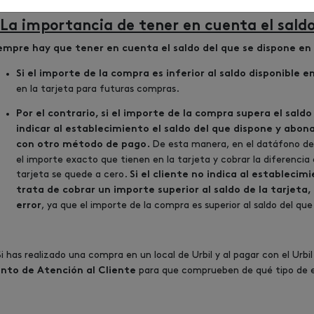
mento del pago y el importe de la compra será descontado de la ta
 La importancia de tener en cuenta el saldo
empre hay que tener en cuenta el saldo del que se dispone en 
Si el importe de la compra es inferior al saldo disponible en
en la tarjeta para futuras compras.
Por el contrario, si el importe de la compra supera el saldo
indicar al establecimiento el saldo del que dispone y abona
De esta manera, en el datáfono del
con otro método de pago.
el importe exacto que tienen en la tarjeta y cobrar la diferencia 
tarjeta se quede a cero.
Si el cliente no indica al establecimi
trata de cobrar un importe superior al saldo de la tarjeta
, ya que el importe de la compra es superior al saldo del que
error
Si has realizado una compra en un local de Urbil y al pagar con el Urbi
para que comprueben de qué tipo de er
nto de Atención al Cliente