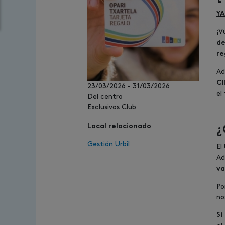
YA
¡V
de
re
Ad
Cl
23/03/2026
-
31/03/2026
el
Del centro
Exclusivos Club
Local relacionado
¿
Gestión Urbil
El
Ad
va
Po
no
Si