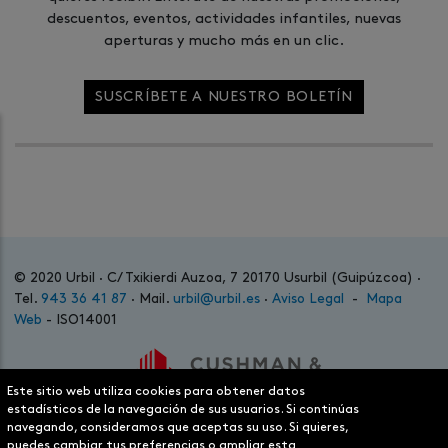
descuentos, eventos, actividades infantiles, nuevas
aperturas y mucho más en un clic.
SUSCRÍBETE A NUESTRO BOLETÍN
© 2020 Urbil · C/ Txikierdi Auzoa, 7 20170 Usurbil (Guipúzcoa) ·
Tel.
943 36 41 87
· Mail.
urbil@urbil.es
·
Aviso Legal
-
Mapa
Web
- ISO14001
Este sitio web utiliza cookies para obtener datos
estadísticos de la navegación de sus usuarios. Si continúas
navegando, consideramos que aceptas su uso. Si quieres,
puedes cambiar tus preferencias o ampliar esta