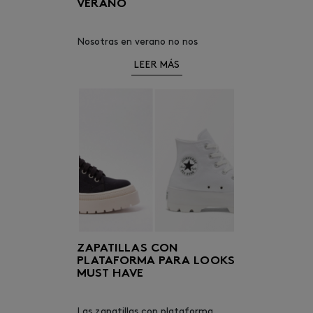
VERANO
Nosotras en verano no nos
quitamos las sandalias. ¿Y
LEER MÁS
vosotras? Con la llegada de la
temporada estival nuestro
zapatero se aligera y las sandalias
invaden sus baldas.
ZAPATILLAS CON
PLATAFORMA PARA LOOKS
MUST HAVE
Las zapatillas con plataforma