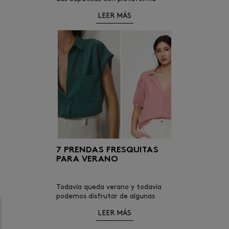
llevan entre nosotras varios años,
LEER MÁS
con muchas adeptas, y les
auguramos un futuro largo.
7 PRENDAS FRESQUITAS
PARA VERANO
Todavía queda verano y todavía
podemos disfrutar de algunas
prendas en rebajas. ¿Qué más
LEER MÁS
podemos pedir?